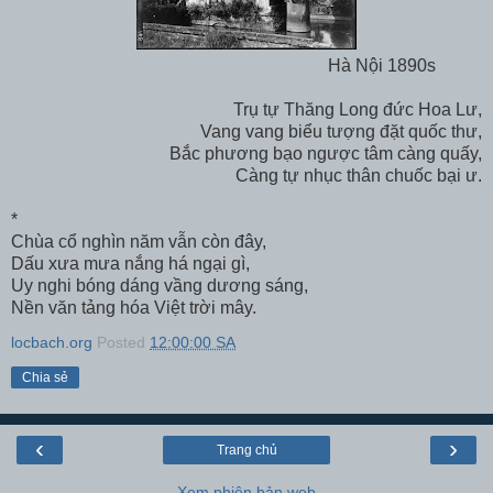
Hà Nội 1890s
Trụ tự Thăng Long đức Hoa Lư,
Vang vang biểu tượng đặt quốc thư,
Bắc phương bạo ngược tâm càng quấy,
Càng tự nhục thân chuốc bại ư.
*
Chùa cổ nghìn năm vẫn còn đây,
Dấu xưa mưa nắng há ngại gì,
Uy nghi bóng dáng vầng dương sáng,
Nền văn tảng hóa Việt trời mây.
locbach.org
Posted
12:00:00 SA
Chia sẻ
‹
›
Trang chủ
Xem phiên bản web