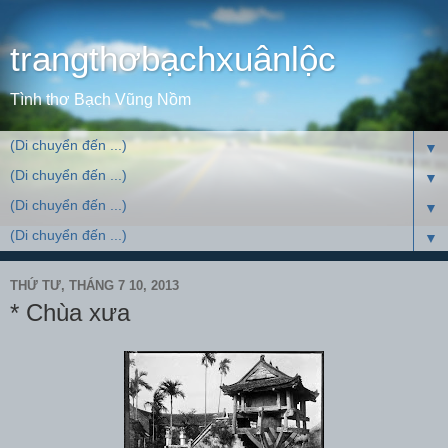
trangthơbạchxuânlộc
Tình thơ Bạch Vũng Nồm
▼
▼
▼
▼
THỨ TƯ, THÁNG 7 10, 2013
* Chùa xưa