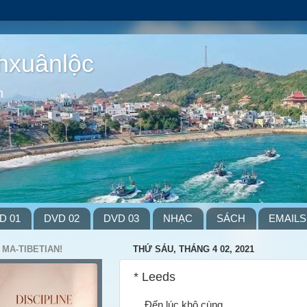
hxuânlộc
m
D 01
DVD 02
DVD 03
NHẠC
SÁCH
EMAILS
 MA-TIBETIAN!
THỨ SÁU, THÁNG 4 02, 2021
* Leeds
...Đến lúc khô cùng