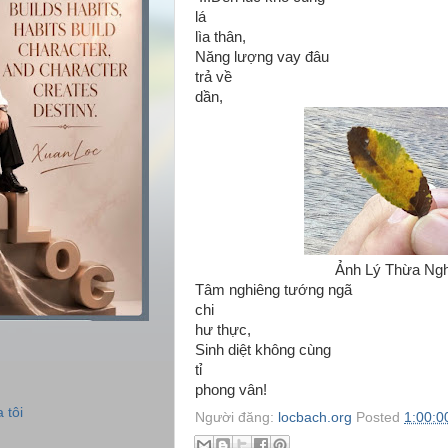
lá
lìa thân,
Năng lượng vay đâu
trả về
dần,
Ảnh Lý Thừa Ngh
Tâm nghiêng tướng ngã
chi
hư thực,
Sinh diệt không cùng
tỉ
phong vân!
 tôi
Người đăng:
locbach.org
Posted
1:00:0