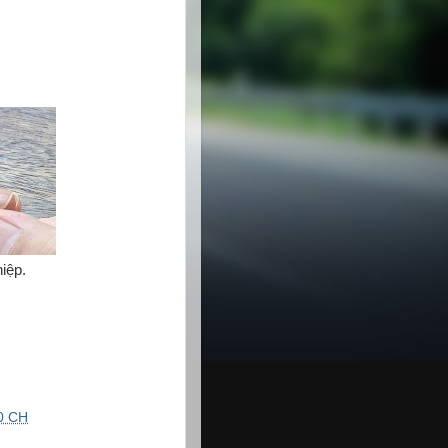
iệp.
0 CH