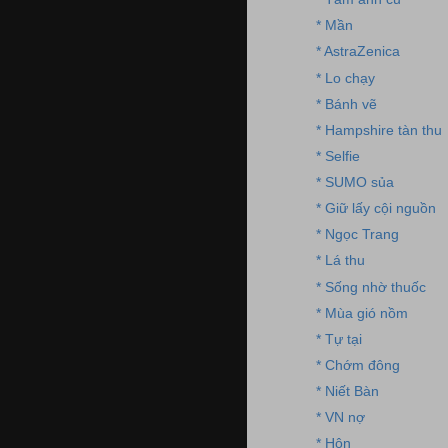
* Mần
* AstraZenica
* Lo chạy
* Bánh vẽ
* Hampshire tàn thu
* Selfie
* SUMO sủa
* Giữ lấy cội nguồn
* Ngọc Trang
* Lá thu
* Sống nhờ thuốc
* Mùa gió nồm
* Tự tại
* Chớm đông
* Niết Bàn
* VN nợ
* Hôn