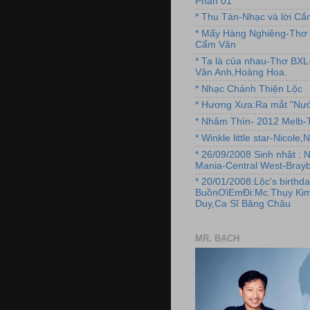
Phần 01
* Thu Tàn-Nhạc và lời C
* Mấy Hàng Nghiêng-Thơ 
Cẩm Văn
* Ta là của nhau-Thơ BX
Vân Anh,Hoàng Hoa.
* Nhạc Chánh Thiện Lộc
* Hương Xưa:Ra mắt "Nướ
* Nhâm Thìn- 2012 Melb-T
* Winkle little star-Nicole
* 26/09/2008 Sinh nhật : 
Mania-Central West-Brayb
* 20/01/2008:Lộc's birthda
BuồnƠiEmĐi:Mc.Thụy Kim
Duy,Ca Sĩ Băng Châu
MR. BẠCH