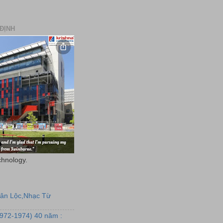
ĐỊNH
chnology.
uân Lộc,Nhạc Từ
1972-1974) 40 năm :