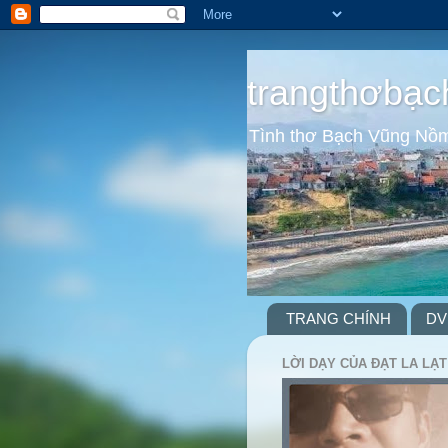
trangthơbạc
Tình thơ Bạch Vũng Nồ
TRANG CHÍNH
DV
LỜI DẠY CỦA ĐẠT LA LẠT