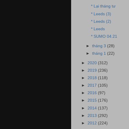
* Lại tháng tư
* Leeds (3)
* Leeds (2)
* Leeds
* SUMO 04.21
►
tháng 3
(28)
►
tháng 1
(22)
►
2020
(312)
►
2019
(236)
►
2018
(118)
►
2017
(105)
►
2016
(97)
►
2015
(176)
►
2014
(137)
►
2013
(292)
►
2012
(224)