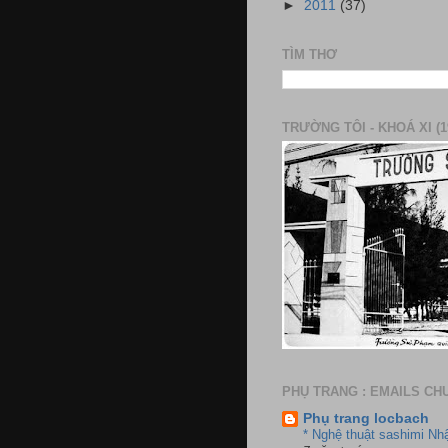
►
2011
(37)
TÌM THƠ
TRƯỜNG TÔI - KHOÁ XI (1
PHỤ TRANG : EMAILS CH
Phụ trang locbach
* Nghệ thuật sashimi Nh