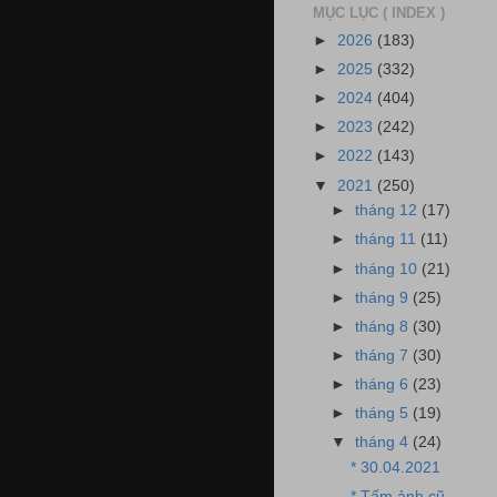
MỤC LỤC ( INDEX )
►
2026
(183)
►
2025
(332)
►
2024
(404)
►
2023
(242)
►
2022
(143)
▼
2021
(250)
►
tháng 12
(17)
►
tháng 11
(11)
►
tháng 10
(21)
►
tháng 9
(25)
►
tháng 8
(30)
►
tháng 7
(30)
►
tháng 6
(23)
►
tháng 5
(19)
▼
tháng 4
(24)
* 30.04.2021
* Tấm ảnh cũ