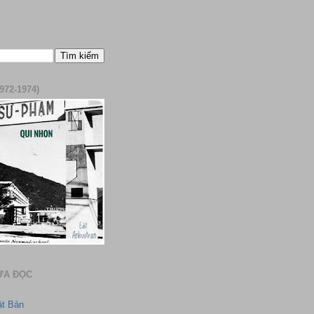
972-1974)
ƯA ĐỌC
ật Bản