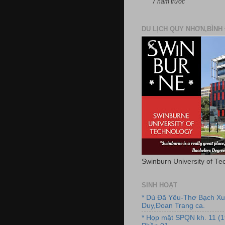
7 năm trước
DU LỊCH QUY NHƠN,BÌNH 
Swinburn University of Te
SINH HOẠT
* Dù Đã Yêu-Thơ Bạch X
Duy,Đoan Trang ca.
* Họp mặt SPQN kh. 11 (