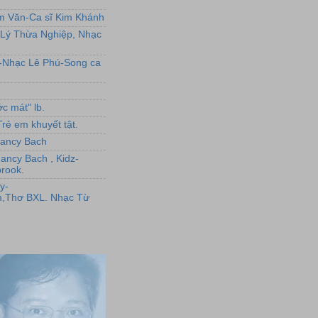
ẩm Văn-Ca sĩ Kim Khánh
Lý Thừa Nghiệp, Nhạc
L-Nhạc Lê Phú-Song ca
c mát" lb.
rẻ em khuyết tật.
,Nancy Bach
Nancy Bach , Kidz-
rook.
y-
,Thơ BXL. Nhạc Từ