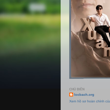
CHỦ BIÊN
locbach.org
Xem hồ sơ hoàn chỉnh của