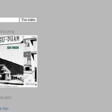
972-1974)
ƯA ĐỌC
ật Bản