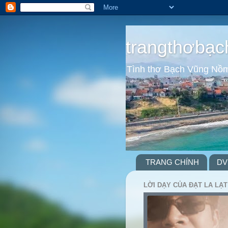
trangthơbạc
Tình thơ Bạch Vũng Nồ
TRANG CHÍNH
DV
LỜI DẠY CỦA ĐẠT LA LẠT