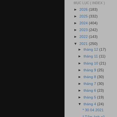
MỤC LỤC ( INDEX )
►
2026
(183)
►
2025
(332)
►
2024
(404)
►
2023
(242)
►
2022
(143)
▼
2021
(250)
►
tháng 12
(17)
►
tháng 11
(11)
►
tháng 10
(21)
►
tháng 9
(25)
►
tháng 8
(30)
►
tháng 7
(30)
►
tháng 6
(23)
►
tháng 5
(19)
▼
tháng 4
(24)
* 30.04.2021
* Tấm ảnh cũ