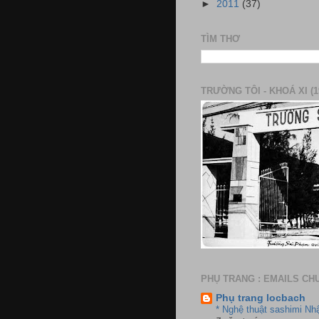
►
2011
(37)
TÌM THƠ
TRƯỜNG TÔI - KHOÁ XI (1
PHỤ TRANG : EMAILS CH
Phụ trang locbach
* Nghệ thuật sashimi Nh