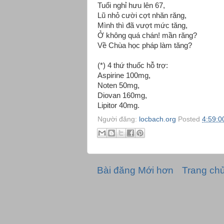
Tuổi nghỉ hưu lên 67,
Lũ nhỏ cười cợt nhăn răng,
Mình thì đã vượt mức tăng,
Ở không quá chán! mần răng?
Về Chùa học pháp làm tăng?
(*) 4 thứ thuốc hỗ trợ:
Aspirine 100mg,
Noten 50mg,
Diovan 160mg,
Lipitor 40mg.
Người đăng:
locbach.org
Posted
4:59:0
Bài đăng Mới hơn
Trang ch