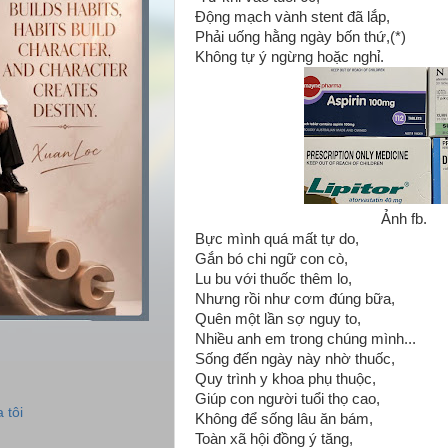
Động mạch vành stent đã lắp,
Phải uống hằng ngày bốn thứ,(*)
Không tự ý ngừng hoặc nghỉ.
Ảnh fb.
Bực mình quá mất tự do,
Gắn bó chi ngữ con cò,
Lu bu với thuốc thêm lo,
Nhưng rồi như cơm đúng bữa,
Quên một lần sợ nguy to,
Nhiều anh em trong chúng mình...
Sống đến ngày này nhờ thuốc,
Quy trình y khoa phụ thuộc,
Giúp con người tuổi thọ cao,
 tôi
Không để sống lâu ăn bám,
Toàn xã hội đồng ý tăng,