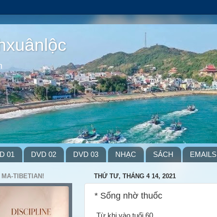
hxuânlộc
m
D 01
DVD 02
DVD 03
NHẠC
SÁCH
EMAILS
 MA-TIBETIAN!
THỨ TƯ, THÁNG 4 14, 2021
* Sống nhờ thuốc
Từ khi vào tuổi 60,