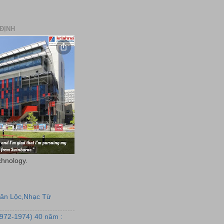
ĐỊNH
chnology.
uân Lộc,Nhạc Từ
1972-1974) 40 năm :