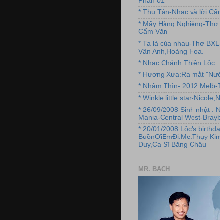
Phần 01
* Thu Tàn-Nhạc và lời C
* Mấy Hàng Nghiêng-Thơ 
Cẩm Văn
* Ta là của nhau-Thơ BX
Vân Anh,Hoàng Hoa.
* Nhạc Chánh Thiện Lộc
* Hương Xưa:Ra mắt "Nướ
* Nhâm Thìn- 2012 Melb-T
* Winkle little star-Nicole
* 26/09/2008 Sinh nhật : 
Mania-Central West-Brayb
* 20/01/2008:Lộc's birthda
BuồnƠiEmĐi:Mc.Thụy Kim
Duy,Ca Sĩ Băng Châu
MR. BẠCH