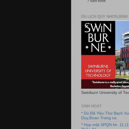
7 năm trước
DU LỊCH QUY NHƠN,BÌNH 
Swinburn University of Te
SINH HOẠT
* Dù Đã Yêu-Thơ Bạch X
Duy,Đoan Trang ca.
* Họp mặt SPQN kh. 11 (