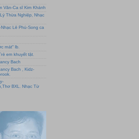
ẩm Văn-Ca sĩ Kim Khánh
Lý Thừa Nghiệp, Nhạc
L-Nhạc Lê Phú-Song ca
c mát" lb.
rẻ em khuyết tật.
,Nancy Bach
Nancy Bach , Kidz-
rook.
y-
,Thơ BXL. Nhạc Từ