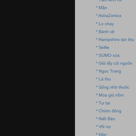
* Mần
* AstraZenica
* Lo chạy
* Bánh vẽ
* Hampshire tàn thu
* Selfie
* SUMO sủa
* Giữ lấy cội nguồn
* Ngọc Trang
* Lá thu
* Sống nhờ thuốc
* Mùa gió nồm
* Tự tại
* Chớm đông
* Niết Bàn
* VN nợ
* Hôn