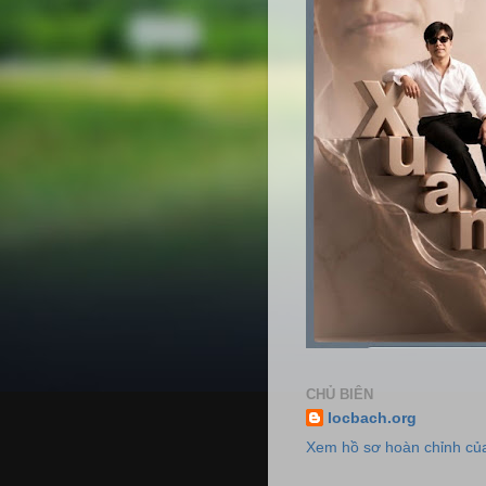
CHỦ BIÊN
locbach.org
Xem hồ sơ hoàn chỉnh của