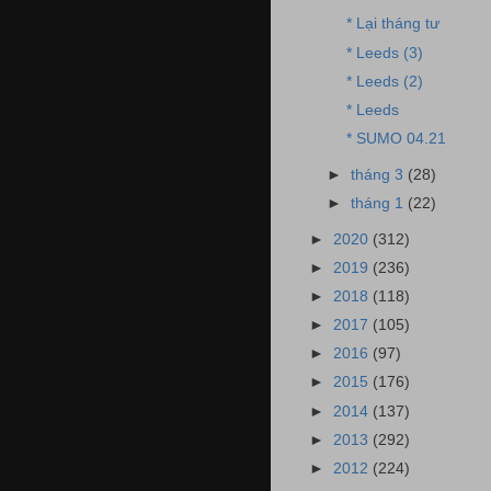
* Lại tháng tư
* Leeds (3)
* Leeds (2)
* Leeds
* SUMO 04.21
►
tháng 3
(28)
►
tháng 1
(22)
►
2020
(312)
►
2019
(236)
►
2018
(118)
►
2017
(105)
►
2016
(97)
►
2015
(176)
►
2014
(137)
►
2013
(292)
►
2012
(224)