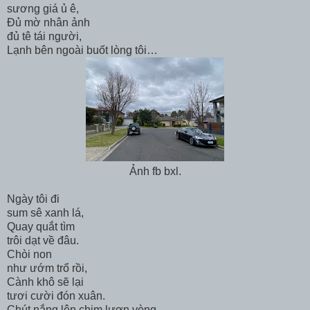
sương giá ủ ê,
Đủ mờ nhân ảnh
đủ tê tái người,
Lạnh bên ngoài buốt lòng tôi…
Ảnh fb bxl.
Ngày tôi đi
sum sê xanh lá,
Quay quắt tìm
trôi dạt về đâu.
Chòi non
như ướm trổ rồi,
Cành khô sẽ lại
tươi cười đón xuân.
Chút nắng lên chim lượn vòng…