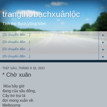
trangthơbạchxuânlộc
Tình thơ Bạch Vũng Nồm
▼
▼
▼
▼
THỨ SÁU, THÁNG 8 18, 2023
* Chờ xuân
Mùa bây giờ
đang của sầu đông,
Cây trơ trụi lá
đợi mong xuân về.
Melbourne