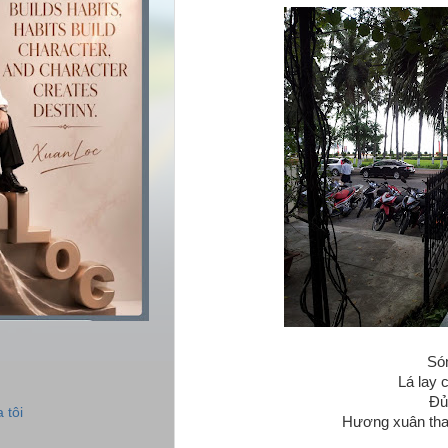
Só
Lá lay 
Đủ
 tôi
Hương xuân than