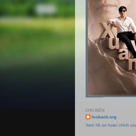
CHỦ BIÊN
locbach.org
Xem hồ sơ hoàn chỉnh của