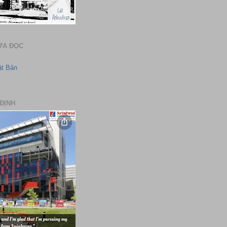
ƯA ĐỌC
ật Bản
ĐỊNH