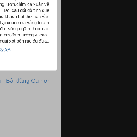
g lượn,chim ca xuân về.
Đôi câu đối đỏ tình quê,
c khách bút thơ nên vần.
Lại xuân nữa vắng tri âm,
 đợt sóng ngầm thuở nao.
g em,đám tường vi cao...
ngùi xót bên rào đu đưa...
00 SA
ủ
Bài đăng Cũ hơn