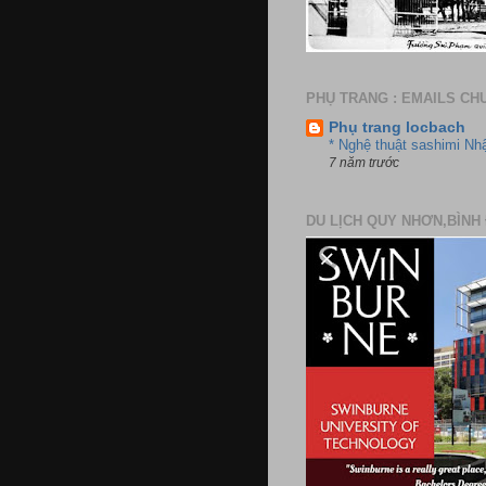
PHỤ TRANG : EMAILS CH
Phụ trang locbach
* Nghệ thuật sashimi Nh
7 năm trước
DU LỊCH QUY NHƠN,BÌNH 