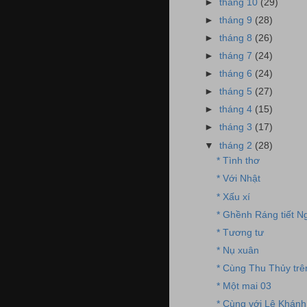
►
tháng 10
(29)
►
tháng 9
(28)
►
tháng 8
(26)
►
tháng 7
(24)
►
tháng 6
(24)
►
tháng 5
(27)
►
tháng 4
(15)
►
tháng 3
(17)
▼
tháng 2
(28)
* Tình thơ
* Với Nhật
* Xấu xí
* Ghềnh Ráng tiết N
* Tương tư
* Nụ xuân
* Cùng Thu Thủy trê
* Một mai 03
* Cùng với Lê Khánh