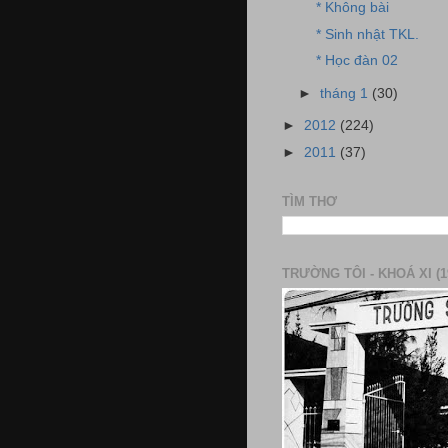
* Không bài
* Sinh nhật TKL.
* Học đàn 02
►
tháng 1
(30)
►
2012
(224)
►
2011
(37)
TÌM THƠ
TRƯỜNG TÔI - KHOÁ XI (1