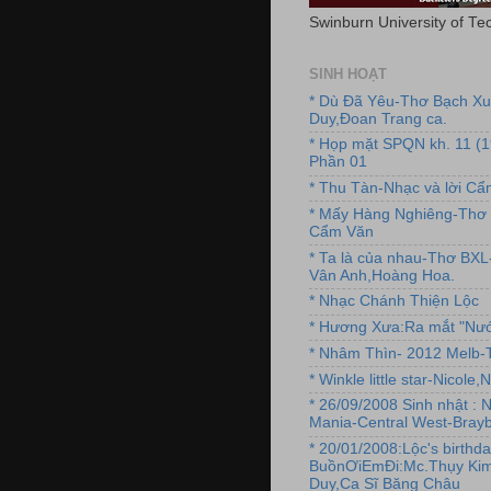
Swinburn University of Te
SINH HOẠT
* Dù Đã Yêu-Thơ Bạch X
Duy,Đoan Trang ca.
* Họp mặt SPQN kh. 11 (
Phần 01
* Thu Tàn-Nhạc và lời C
* Mấy Hàng Nghiêng-Thơ 
Cẩm Văn
* Ta là của nhau-Thơ BX
Vân Anh,Hoàng Hoa.
* Nhạc Chánh Thiện Lộc
* Hương Xưa:Ra mắt "Nướ
* Nhâm Thìn- 2012 Melb-T
* Winkle little star-Nicole
* 26/09/2008 Sinh nhật : 
Mania-Central West-Brayb
* 20/01/2008:Lộc's birthda
BuồnƠiEmĐi:Mc.Thụy Kim
Duy,Ca Sĩ Băng Châu