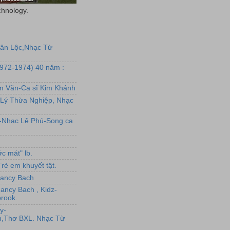
chnology.
uân Lộc,Nhạc Từ
1972-1974) 40 năm :
ẩm Văn-Ca sĩ Kim Khánh
Lý Thừa Nghiệp, Nhạc
L-Nhạc Lê Phú-Song ca
c mát" lb.
rẻ em khuyết tật.
,Nancy Bach
Nancy Bach , Kidz-
rook.
y-
,Thơ BXL. Nhạc Từ