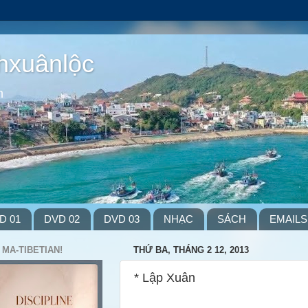
hxuânlộc
m
D 01
DVD 02
DVD 03
NHẠC
SÁCH
EMAILS
 MA-TIBETIAN!
THỨ BA, THÁNG 2 12, 2013
* Lập Xuân