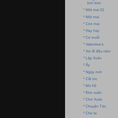
bìm bìm
* Một mai 02
* Một mai
* Còn mai
* Hay hay
* Có muỗi
* Valentine's
* Xin lễ đầu năm
* Lập Xuân
* Ấy
* Ngày mới
* Cắt tóc
* Mơ hồ
* Đón xuân
* Chờ Xuân
* Chuyện Táo
* Cho ta