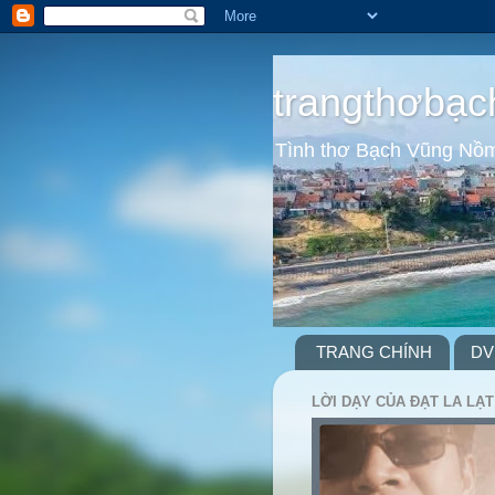
trangthơbạc
Tình thơ Bạch Vũng Nồ
TRANG CHÍNH
DV
LỜI DẠY CỦA ĐẠT LA LẠT