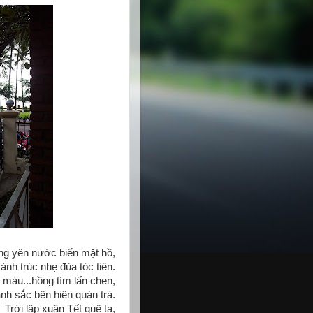
ng yên nước biển mặt hồ,
cành trúc nhẹ đùa tóc tiên.
 màu...hồng tím lấn chen,
h sắc bên hiên quán trà.
Trời lập xuân Tết quê ta,