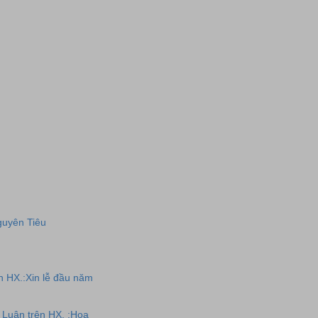
guyên Tiêu
n HX.:Xin lễ đầu năm
 Luận trên HX. :Hoa