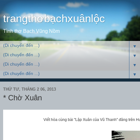
trangthơbạchxuânlộc
Tình thơ Bạch Vũng Nồm
▼
▼
▼
▼
THỨ TƯ, THÁNG 2 06, 2013
* Chờ Xuân
Viết hòa cùng bài "Lập Xuân của Vũ Thanh" đăng trên 