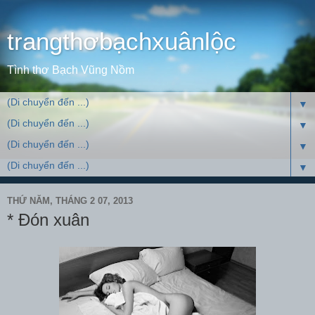
trangthơbạchxuânlộc
Tình thơ Bạch Vũng Nồm
▼
▼
▼
▼
THỨ NĂM, THÁNG 2 07, 2013
* Đón xuân