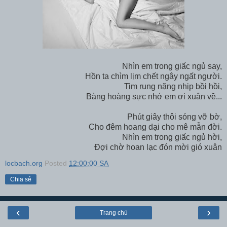
Nhìn em trong giấc ngủ say,
Hồn ta chìm lịm chết ngây ngất người.
Tim rung nặng nhịp bồi hồi,
Bàng hoàng sực nhớ em ơi xuân về...
Phút giây thôi sóng vỡ bờ,
Cho đêm hoang dại cho mê mẫn đời.
Nhìn em trong giấc ngủ hời,
Đợi chờ hoan lạc đón mời gió xuân
locbach.org
Posted
12:00:00 SA
Chia sẻ
‹
›
Trang chủ