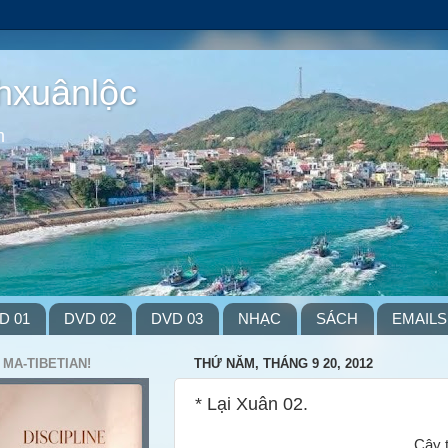
hxuânlộc
m
D 01
DVD 02
DVD 03
NHẠC
SÁCH
EMAILS
 MA-TIBETIAN!
THỨ NĂM, THÁNG 9 20, 2012
* Lại Xuân 02.
Cây t