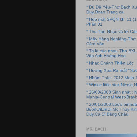
* Dù Đã Yêu-Thơ Bạch X
Duy,Đoan Trang ca.
* Họp mặt SPQN kh. 11 (
Phần 01
* Thu Tàn-Nhạc và lời C
* Mấy Hàng Nghiêng-Thơ 
Cẩm Văn
* Ta là của nhau-Thơ BX
Vân Anh,Hoàng Hoa.
* Nhạc Chánh Thiện Lộc
* Hương Xưa:Ra mắt "Nướ
* Nhâm Thìn- 2012 Melb-T
* Winkle little star-Nicole
* 26/09/2008 Sinh nhật : 
Mania-Central West-Brayb
* 20/01/2008:Lộc's birthda
BuồnƠiEmĐi:Mc.Thụy Kim
Duy,Ca Sĩ Băng Châu
MR. BẠCH