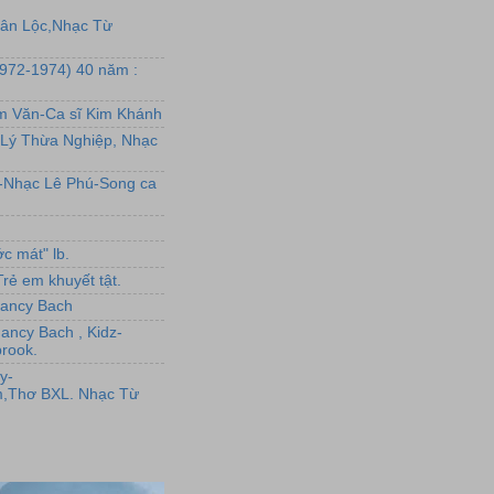
uân Lộc,Nhạc Từ
1972-1974) 40 năm :
ẩm Văn-Ca sĩ Kim Khánh
Lý Thừa Nghiệp, Nhạc
L-Nhạc Lê Phú-Song ca
c mát" lb.
rẻ em khuyết tật.
,Nancy Bach
Nancy Bach , Kidz-
rook.
y-
,Thơ BXL. Nhạc Từ