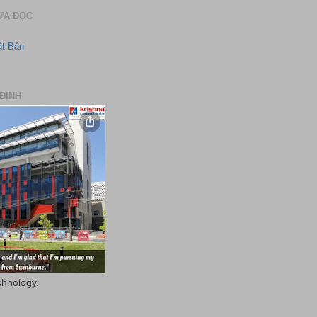
ƯA ĐỌC
ật Bản
ĐỊNH
chnology.