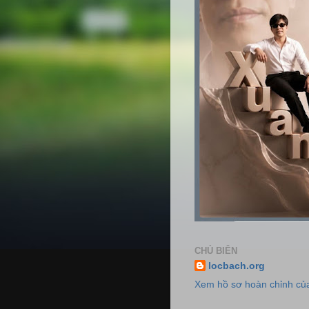
CHỦ BIÊN
locbach.org
Xem hồ sơ hoàn chỉnh của