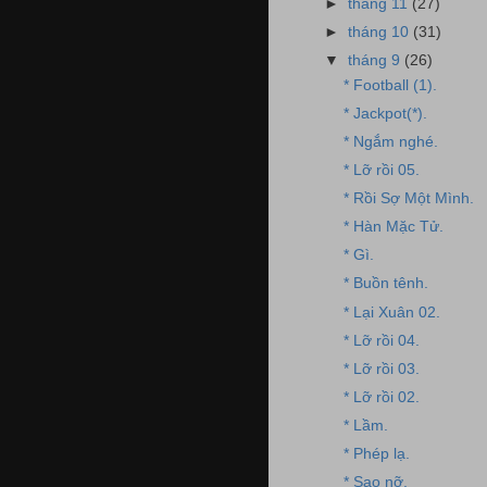
►
tháng 11
(27)
►
tháng 10
(31)
▼
tháng 9
(26)
* Football (1).
* Jackpot(*).
* Ngắm nghé.
* Lỡ rồi 05.
* Rồi Sợ Một Mình.
* Hàn Mặc Tử.
* Gì.
* Buồn tênh.
* Lại Xuân 02.
* Lỡ rồi 04.
* Lỡ rồi 03.
* Lỡ rồi 02.
* Lầm.
* Phép lạ.
* Sao nỡ.