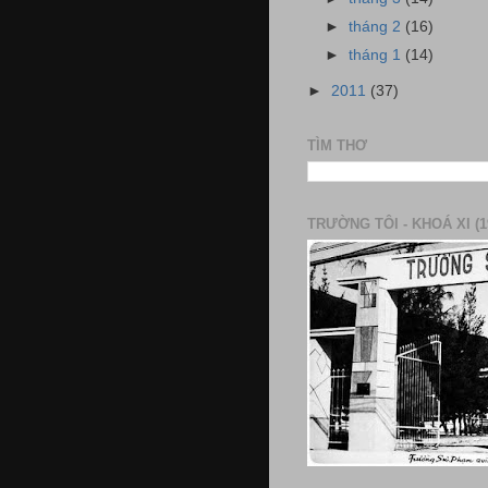
►
tháng 2
(16)
►
tháng 1
(14)
►
2011
(37)
TÌM THƠ
TRƯỜNG TÔI - KHOÁ XI (1