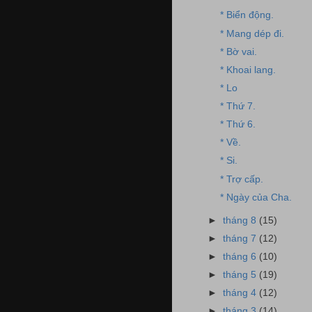
* Biển động.
* Mang dép đi.
* Bờ vai.
* Khoai lang.
* Lo
* Thứ 7.
* Thứ 6.
* Về.
* Si.
* Trợ cấp.
* Ngày của Cha.
►
tháng 8
(15)
►
tháng 7
(12)
►
tháng 6
(10)
►
tháng 5
(19)
►
tháng 4
(12)
►
tháng 3
(14)