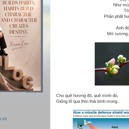
Như mùa 
Tô
Phản phất h
Anh đó
Mờ sương,g
Cho quê hương đó, quê mình đó,
Giông tố qua thời thái bình mong.
 tôi