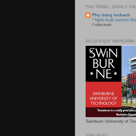
PHỤ TRANG : EMAILS CH
Phụ trang locbach
* Nghệ thuật sashimi Nh
7 năm trước
DU LỊCH QUY NHƠN,BÌNH 
Swinburn University of Te
SINH HOẠT