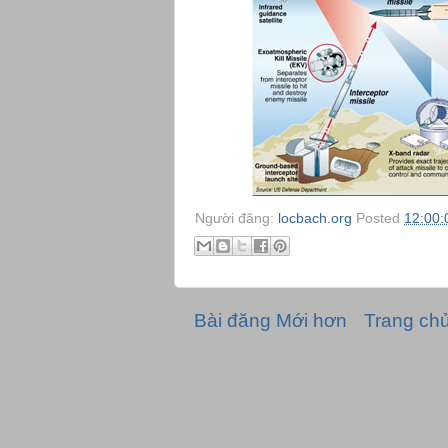
Người đăng:
locbach.org
Posted
12:00:
Bài đăng Mới hơn
Trang ch