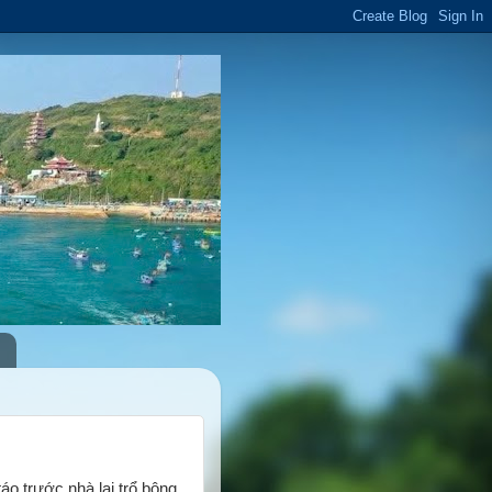
áo trước nhà lại trổ bông,