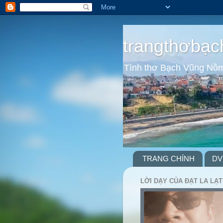
trangthơbạc
Tình thơ Bạch Vũng Nồ
TRANG CHÍNH
DV
LỜI DẠY CỦA ĐẠT LA LẠT