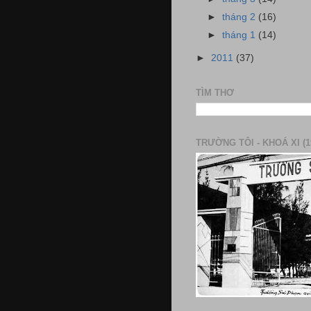
►
tháng 2
(16)
►
tháng 1
(14)
►
2011
(37)
TÌM THƠ
TRƯỜNG TÔI - KHOÁ XI (1