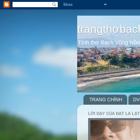
trangthơbạc
Tình thơ Bạch Vũng Nồ
TRANG CHÍNH
DV
LỜI DẠY CỦA ĐẠT LA LẠT