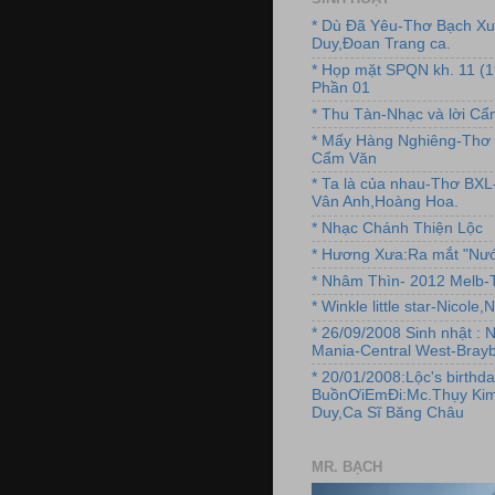
* Dù Đã Yêu-Thơ Bạch X
Duy,Đoan Trang ca.
* Họp mặt SPQN kh. 11 (
Phần 01
* Thu Tàn-Nhạc và lời C
* Mấy Hàng Nghiêng-Thơ 
Cẩm Văn
* Ta là của nhau-Thơ BX
Vân Anh,Hoàng Hoa.
* Nhạc Chánh Thiện Lộc
* Hương Xưa:Ra mắt "Nướ
* Nhâm Thìn- 2012 Melb-T
* Winkle little star-Nicole
* 26/09/2008 Sinh nhật : 
Mania-Central West-Brayb
* 20/01/2008:Lộc's birthda
BuồnƠiEmĐi:Mc.Thụy Kim
Duy,Ca Sĩ Băng Châu
MR. BẠCH