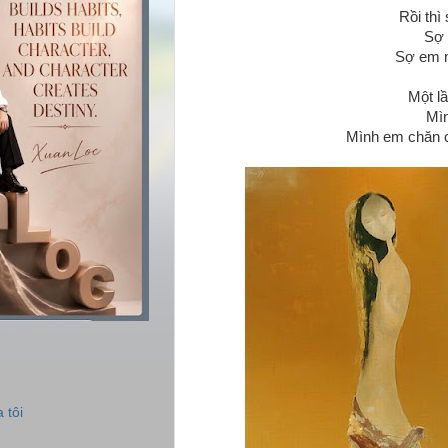
Rồi thì
Sợ 
Sợ em m
Một l
Mìn
Mình em chăn c
 tôi