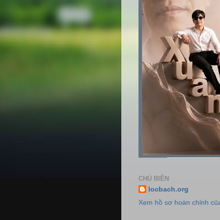
CHỦ BIÊN
locbach.org
Xem hồ sơ hoàn chỉnh của