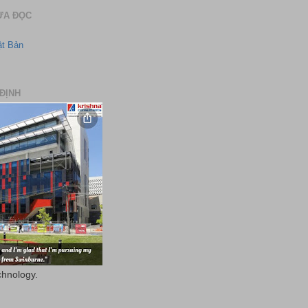
ƯA ĐỌC
ật Bản
ĐỊNH
chnology.