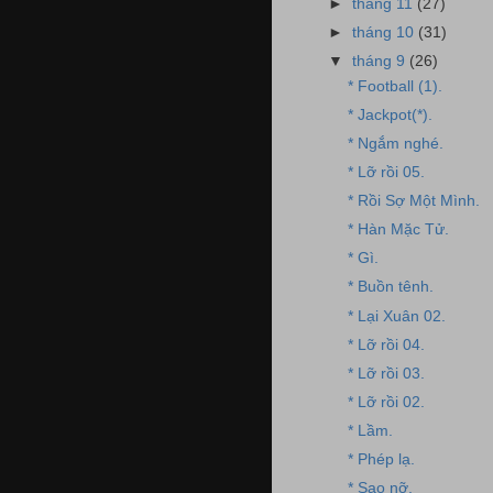
►
tháng 11
(27)
►
tháng 10
(31)
▼
tháng 9
(26)
* Football (1).
* Jackpot(*).
* Ngắm nghé.
* Lỡ rồi 05.
* Rồi Sợ Một Mình.
* Hàn Mặc Tử.
* Gì.
* Buồn tênh.
* Lại Xuân 02.
* Lỡ rồi 04.
* Lỡ rồi 03.
* Lỡ rồi 02.
* Lầm.
* Phép lạ.
* Sao nỡ.