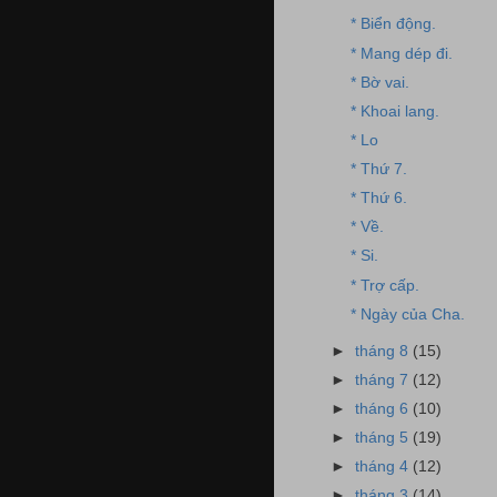
* Biển động.
* Mang dép đi.
* Bờ vai.
* Khoai lang.
* Lo
* Thứ 7.
* Thứ 6.
* Về.
* Si.
* Trợ cấp.
* Ngày của Cha.
►
tháng 8
(15)
►
tháng 7
(12)
►
tháng 6
(10)
►
tháng 5
(19)
►
tháng 4
(12)
►
tháng 3
(14)