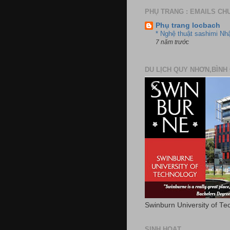
PHỤ TRANG : EMAILS CH
Phụ trang locbach
* Nghệ thuật sashimi Nh
7 năm trước
DU LỊCH QUY NHƠN,BÌNH 
Swinburn University of Te
SINH HOẠT