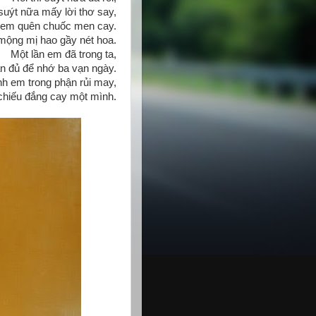
 suýt nữa mấy lời thơ say,
em quên chuốc men cay.
ộng mị hao gầy nét hoa.
Một lần em đã trong ta,
ần đủ để nhớ ba vạn ngày.
h em trong phận rủi may,
hiếu đắng cay một mình.