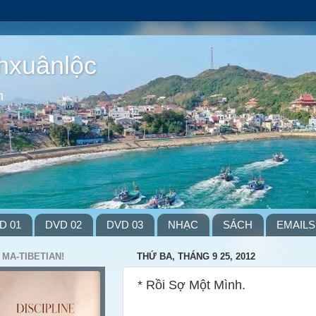
hxuânlộc
m
D 01
DVD 02
DVD 03
NHẠC
SÁCH
EMAILS
 MA-TIBETIAN!
THỨ BA, THÁNG 9 25, 2012
* Rồi Sợ Một Mình.