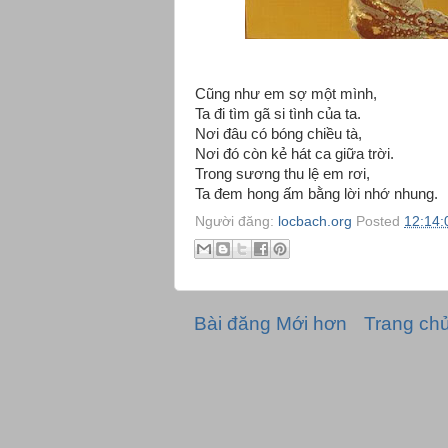
Cũng như em sợ một mình,
Ta đi tìm gã si tình của ta.
Nơi đâu có bóng chiều tà,
Nơi đó còn kẻ hát ca giữa trời.
Trong sương thu lệ em rơi,
Ta đem hong ấm bằng lời nhớ nhung.
Người đăng:
locbach.org
Posted
12:14:
Bài đăng Mới hơn
Trang ch