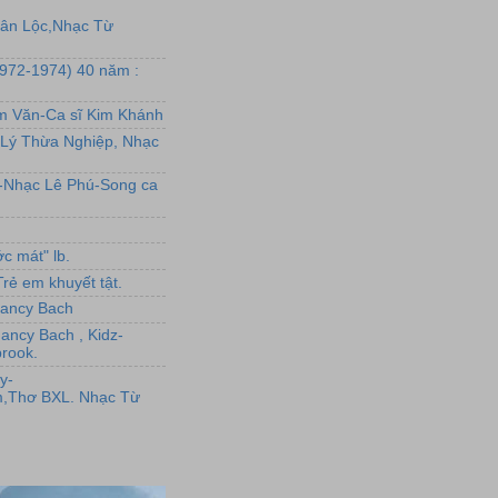
uân Lộc,Nhạc Từ
1972-1974) 40 năm :
ẩm Văn-Ca sĩ Kim Khánh
Lý Thừa Nghiệp, Nhạc
L-Nhạc Lê Phú-Song ca
c mát" lb.
rẻ em khuyết tật.
,Nancy Bach
Nancy Bach , Kidz-
rook.
y-
,Thơ BXL. Nhạc Từ