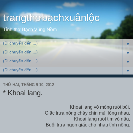
trangthơbạchxuânlộc
Tình thơ Bạch Vũng Nồm
▼
▼
▼
▼
THỨ HAI, THÁNG 9 10, 2012
* Khoai lang.
Khoai lang vỏ mỏng ruột bùi,
Giấc trưa nóng cháy chín mùi lòng nhau,
Khoai lang ruột tím vỏ nâu,
Buổi trưa ngon giấc cho nhau tình nồng.