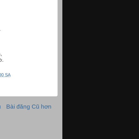
.
,
ớ.
00 SA
ủ
Bài đăng Cũ hơn