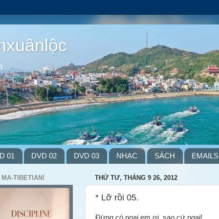
hxuânlộc
m
D 01
DVD 02
DVD 03
NHẠC
SÁCH
EMAILS
 MA-TIBETIAN!
THỨ TƯ, THÁNG 9 26, 2012
* Lỡ rồi 05.
Đừng có ngại em ơi, sao cứ ngại!