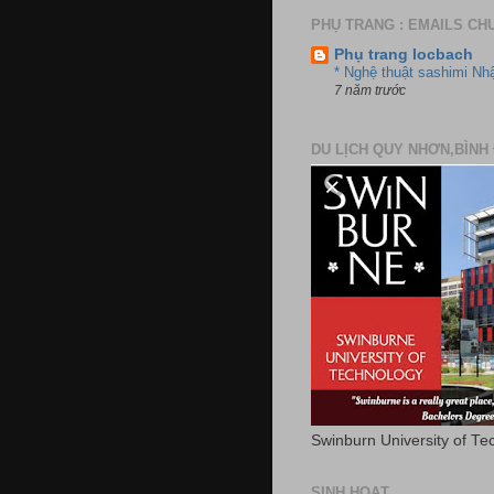
PHỤ TRANG : EMAILS CH
Phụ trang locbach
* Nghệ thuật sashimi Nh
7 năm trước
DU LỊCH QUY NHƠN,BÌNH 
Swinburn University of Te
SINH HOẠT