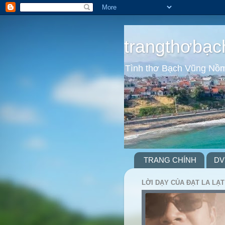
trangthơbạc
Tình thơ Bạch Vũng Nồ
TRANG CHÍNH
DV
LỜI DẠY CỦA ĐẠT LA LẠT