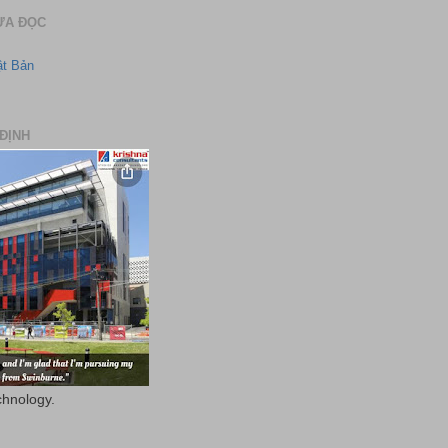
ƯA ĐỌC
ật Bản
ĐỊNH
chnology.