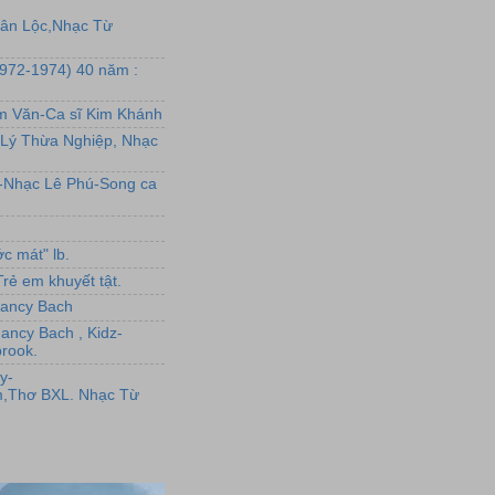
uân Lộc,Nhạc Từ
1972-1974) 40 năm :
ẩm Văn-Ca sĩ Kim Khánh
Lý Thừa Nghiệp, Nhạc
L-Nhạc Lê Phú-Song ca
c mát" lb.
rẻ em khuyết tật.
,Nancy Bach
Nancy Bach , Kidz-
rook.
y-
,Thơ BXL. Nhạc Từ