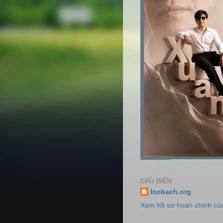
CHỦ BIÊN
locbach.org
Xem hồ sơ hoàn chỉnh của