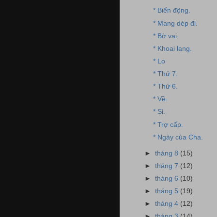
* Biển động.
* Mang dép đi.
* Bờ vai.
* Khoai lang.
* Lo
* Thứ 7.
* Thứ 6.
* Về.
* Si.
* Trợ cấp.
* Ngày của Cha.
►
tháng 8
(15)
►
tháng 7
(12)
►
tháng 6
(10)
►
tháng 5
(19)
►
tháng 4
(12)
►
tháng 3
(14)