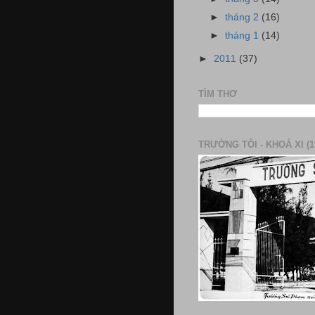
►
tháng 2
(16)
►
tháng 1
(14)
►
2011
(37)
TÌM THƠ
TRƯỜNG TÔI - KHOÁ XI (1