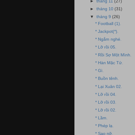
►
tháng 11
(27)
►
tháng 10
(31)
▼
tháng 9
(26)
* Football (1).
* Jackpot(*).
* Ngắm nghé.
* Lỡ rồi 05.
* Rồi Sợ Một Mình.
* Hàn Mặc Tử.
* Gì.
* Buồn tênh.
* Lại Xuân 02.
* Lỡ rồi 04.
* Lỡ rồi 03.
* Lỡ rồi 02.
* Lầm.
* Phép lạ.
* Sao nỡ.