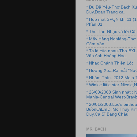
* Dù Đã Yêu-Thơ Bạch X
Duy,Đoan Trang ca.
* Họp mặt SPQN kh. 11 (
Phần 01
* Thu Tàn-Nhạc và lời C
* Mấy Hàng Nghiêng-Thơ 
Cẩm Văn
* Ta là của nhau-Thơ BX
Vân Anh,Hoàng Hoa.
* Nhạc Chánh Thiện Lộc
* Hương Xưa:Ra mắt "Nướ
* Nhâm Thìn- 2012 Melb-T
* Winkle little star-Nicole
* 26/09/2008 Sinh nhật : 
Mania-Central West-Brayb
* 20/01/2008:Lộc's birthda
BuồnƠiEmĐi:Mc.Thụy Kim
Duy,Ca Sĩ Băng Châu
MR. BẠCH