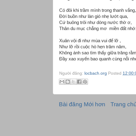
Có đôi khi trầm mình trong thanh vắng,
Đời buồn như làn gió nhẹ lướt qua,
Cứ buông trôi như dòng nước thờ ơ,
Thân du mục chẳng mơ miền đất nhớ
Xuân vội đi như mùa vui để lỡ ,
Như lỡ rồi cuộc hò hẹn trăm năm,
Không ánh sao tìm thấy giữa trăng rằm
Đầy xao xuyến bao quanh cùng nỗi nh
Người đăng:
locbach.org
Posted
12:00:
Bài đăng Mới hơn
Trang ch