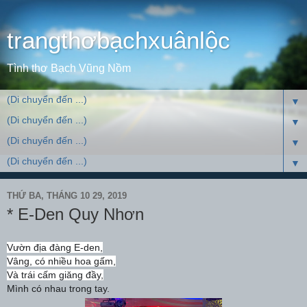
trangthơbạchxuânlộc
Tình thơ Bạch Vũng Nồm
▼
▼
▼
▼
THỨ BA, THÁNG 10 29, 2019
* E-Den Quy Nhơn
Vườn địa đàng E-den,
Vâng, có nhiều hoa gấm,
Và trái cấm giăng đầy,
Mình có nhau trong tay.