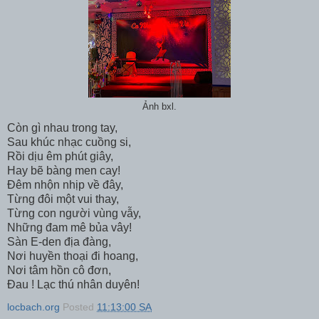
Ảnh bxl.
Còn gì nhau trong tay,
Sau khúc nhạc cuồng si,
Rồi dịu êm phút giây,
Hay bẽ bàng men cay!
Đêm nhộn nhịp về đây,
Từng đôi một vui thay,
Từng con người vùng vẫy,
Những đam mê bủa vây!
Sàn E-den địa đàng,
Nơi huyền thoại đi hoang,
Nơi tâm hồn cô đơn,
Đau ! Lạc thú nhân duyên!
locbach.org
Posted
11:13:00 SA