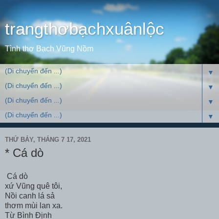
trangthơbạchxuânlộc
Tình thơ Bạch Vũng Nồm
▼
▼
▼
▼
THỨ BẢY, THÁNG 7 17, 2021
* Cá dò
Cá dò
xứ Vũng quê tôi,
Nồi canh lá sả
thơm mùi lan xa.
Từ Bình Định