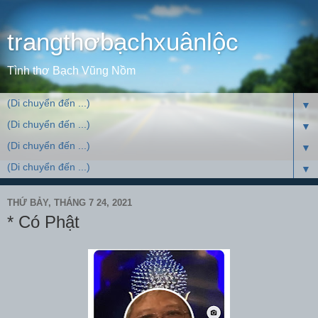
trangthơbạchxuânlộc
Tình thơ Bạch Vũng Nồm
▼
▼
▼
▼
THỨ BẢY, THÁNG 7 24, 2021
* Có Phật