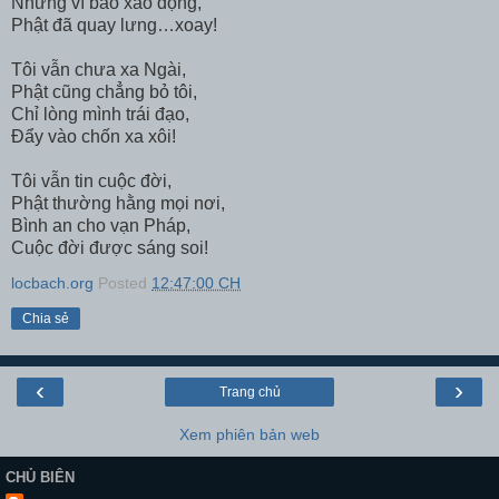
Nhưng vì bao xao động,
Phật đã quay lưng…xoay!
Tôi vẫn chưa xa Ngài,
Phật cũng chẳng bỏ tôi,
Chỉ lòng mình trái đạo,
Đẩy vào chốn xa xôi!
Tôi vẫn tin cuộc đời,
Phật thường hằng mọi nơi,
Bình an cho vạn Pháp,
Cuộc đời được sáng soi!
locbach.org
Posted
12:47:00 CH
Chia sẻ
‹
›
Trang chủ
Xem phiên bản web
CHỦ BIÊN