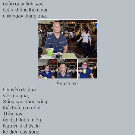
quằn quại tỉnh say,
Giận không thèm nói
chờ ngày tháng qua.
Ảnh fb bxl
Chuyện đã qua
việc đã qua,
Sống sao đáng sống
thái hoà mới nên!
Thời nay
ôn dịch triền miên,
Người lo chữa trị
kẻ điên cấy trồng.