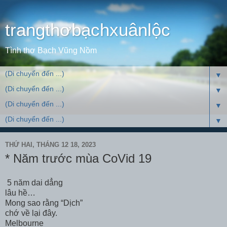
trangthơbạchxuânlộc
Tình thơ Bạch Vũng Nồm
▼
▼
▼
▼
THỨ HAI, THÁNG 12 18, 2023
* Năm trước mùa CoVid 19
5 năm dai dẳng
lâu hề…
Mong sao rằng “Dịch”
chớ về lại đây.
Melbourne