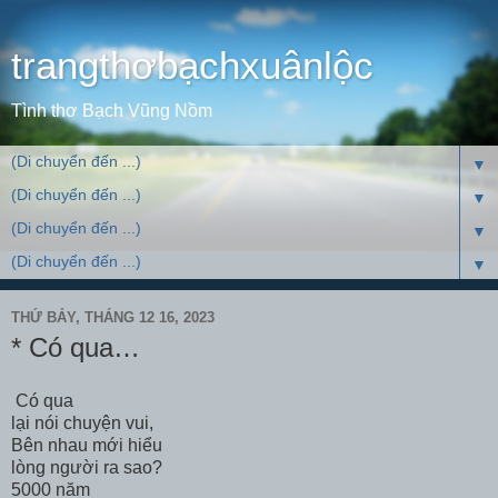
trangthơbạchxuânlộc
Tình thơ Bạch Vũng Nồm
▼
▼
▼
▼
THỨ BẢY, THÁNG 12 16, 2023
* Có qua…
Có qua
lại nói chuyện vui,
Bên nhau mới hiểu
lòng người ra sao?
5000 năm