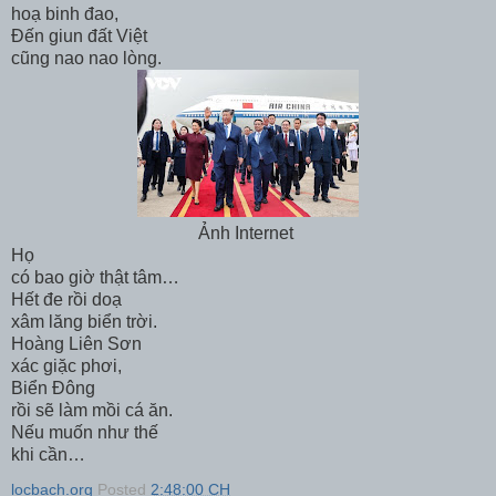
hoạ binh đao,
Đến giun đất Việt
cũng nao nao lòng.
Ảnh Internet
Họ
có bao giờ thật tâm…
Hết đe rồi doạ
xâm lăng biển trời.
Hoàng Liên Sơn
xác giặc phơi,
Biển Đông
rồi sẽ làm mồi cá ăn.
Nếu muốn như thế
khi cần…
locbach.org
Posted
2:48:00 CH