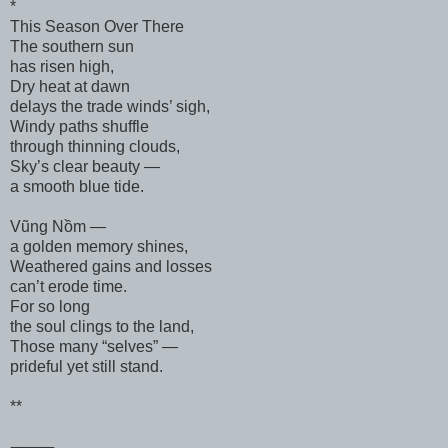
*
This Season Over There
The southern sun
has risen high,
Dry heat at dawn
delays the trade winds’ sigh,
Windy paths shuffle
through thinning clouds,
Sky’s clear beauty —
a smooth blue tide.
Vũng Nồm —
a golden memory shines,
Weathered gains and losses
can’t erode time.
For so long
the soul clings to the land,
Those many “selves” —
prideful yet still stand.
**
⸻