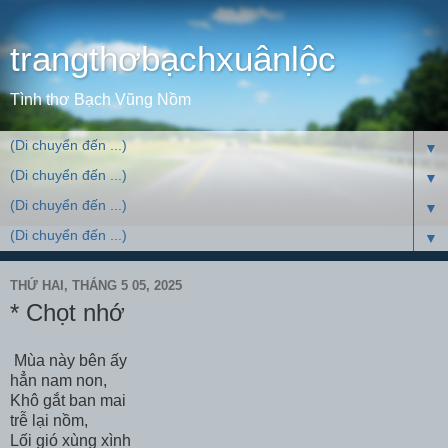
trangthơbạchxuânlộc
Tình thơ Bạch Vũng Nồm
▼
▼
▼
▼
THỨ HAI, THÁNG 5 05, 2025
* Chọt nhớ
Mùa này bên ấy
hẳn nam non,
Khô gắt ban mai
trễ lại nồm,
Lối gió xùng xình