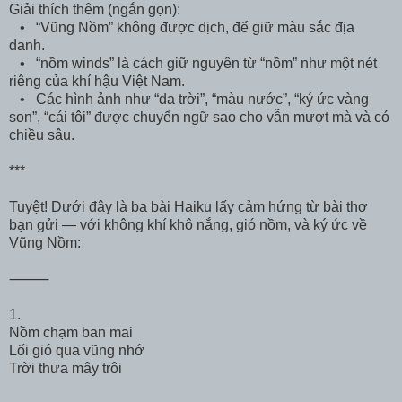
Giải thích thêm (ngắn gọn):
• “Vũng Nồm” không được dịch, để giữ màu sắc địa
danh.
• “nồm winds” là cách giữ nguyên từ “nồm” như một nét
riêng của khí hậu Việt Nam.
• Các hình ảnh như “da trời”, “màu nước”, “ký ức vàng
son”, “cái tôi” được chuyển ngữ sao cho vẫn mượt mà và có
chiều sâu.
***
Tuyệt! Dưới đây là ba bài Haiku lấy cảm hứng từ bài thơ
bạn gửi — với không khí khô nắng, gió nồm, và ký ức về
Vũng Nồm:
⸻
1.
Nồm chạm ban mai
Lối gió qua vũng nhớ
Trời thưa mây trôi