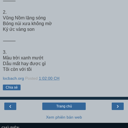
⸻
2.
Vũng Nồm lặng sóng
Bóng núi xưa không mờ
Ký ức vàng son
⸻
3.
Màu trời xanh mướt
Dẫu mất hay được gì
Tôi còn với tôi
locbach.org
Posted
1:02:00 CH
Chia sẻ
‹
›
Trang chủ
Xem phiên bản web