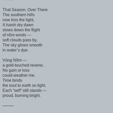
That Season, Over There
The southern hills
now kiss the light,
A harsh dry dawn
slows down the flight
of nồm winds —
soft clouds pass by,
The sky glows smooth
in water’s dye.
Vũng Nồm —
a gold-touched reverie,
No gain or loss
could weather me.
Time binds
the soul to earth so tight,
Each “self” still stands —
proud, burning bright.
⸻