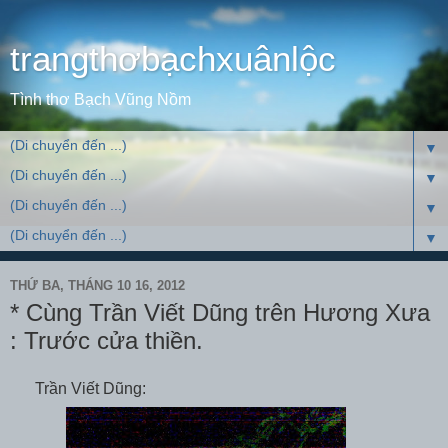
trangthơbạchxuânlộc
Tình thơ Bạch Vũng Nồm
▼
▼
▼
▼
THỨ BA, THÁNG 10 16, 2012
* Cùng Trần Viết Dũng trên Hương Xưa
: Trước cửa thiền.
Trần Viết Dũng: