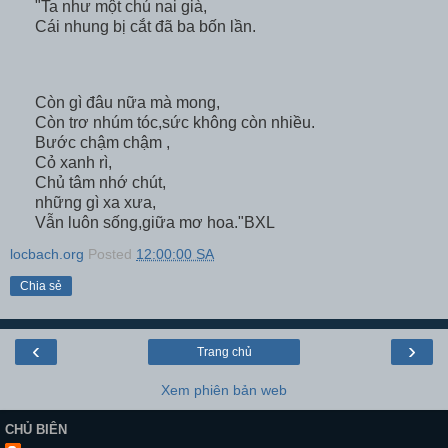
"Ta như một chú nai già,
Cái nhung bị cắt đã ba bốn lần.
Còn gì đâu nữa mà mong,
Còn trơ nhúm tóc,sức không còn nhiều.
Bước chậm chậm ,
Cỏ xanh rì,
Chủ tâm nhớ chút,
những gì xa xưa,
Vẫn luôn sống,giữa mơ hoa."BXL
locbach.org
Posted
12:00:00 SA
Chia sẻ
‹
›
Trang chủ
Xem phiên bản web
CHỦ BIÊN