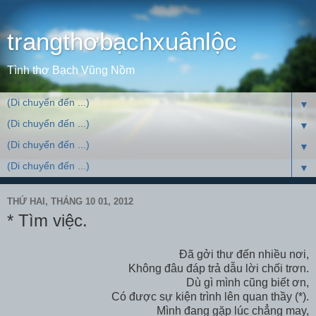
trangthơbạchxuânlộc
Tình thơ Bạch Vũng Nồm
▼
▼
▼
▼
THỨ HAI, THÁNG 10 01, 2012
* Tìm việc.
Đã gởi thư đến nhiều nơi,
Không đâu đáp trả dẫu lời chối trơn.
Dù gì mình cũng biết ơn,
Có được sự kiện trình lên quan thầy (*).
Mình đang gặp lúc chẳng may,