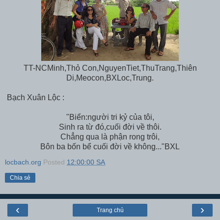
TT-NCMinh,Thỏ Con,NguyenTiet,ThuTrang,Thiên
Di,Meocon,BXLoc,Trung.
Bạch Xuân Lộc :
"Biển:người tri kỷ của tôi,
Sinh ra từ đó,cuối đời về thôi.
Chẳng qua là phận rong trôi,
Bôn ba bốn bể cuối đời về không..."BXL
locbach.org
Posted
12:00:00 SA
Chia sẻ
‹
›
Trang chủ