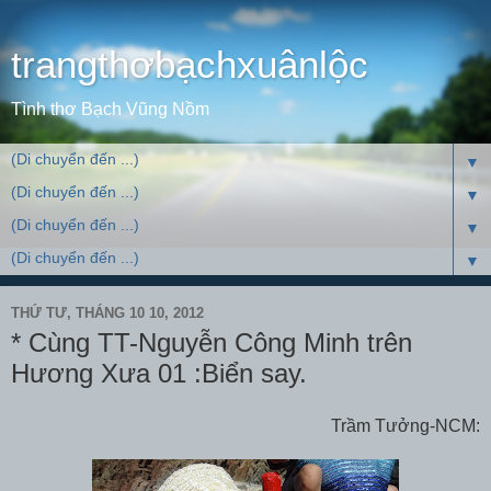
trangthơbạchxuânlộc
Tình thơ Bạch Vũng Nồm
▼
▼
▼
▼
THỨ TƯ, THÁNG 10 10, 2012
* Cùng TT-Nguyễn Công Minh trên
Hương Xưa 01 :Biển say.
Trầm Tưởng-NCM: