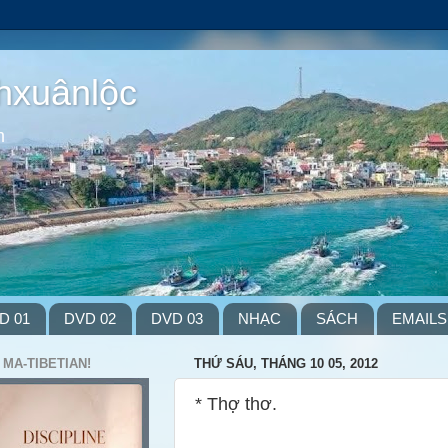
hxuânlộc
m
D 01
DVD 02
DVD 03
NHẠC
SÁCH
EMAILS
 MA-TIBETIAN!
THỨ SÁU, THÁNG 10 05, 2012
* Thợ thơ.