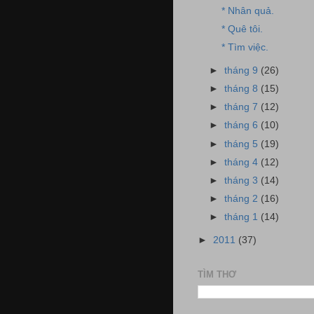
* Nhân quả.
* Quê tôi.
* Tìm việc.
►
tháng 9
(26)
►
tháng 8
(15)
►
tháng 7
(12)
►
tháng 6
(10)
►
tháng 5
(19)
►
tháng 4
(12)
►
tháng 3
(14)
►
tháng 2
(16)
►
tháng 1
(14)
►
2011
(37)
TÌM THƠ