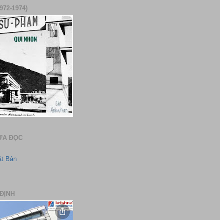
972-1974)
ƯA ĐỌC
ật Bản
ĐỊNH