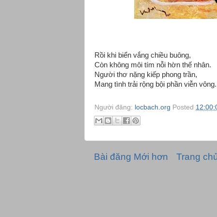
Rồi khi biển vắng chiều buông,
Còn không môi tím nỗi hờn thế nhân.
Người thơ nặng kiếp phong trần,
Mang tình trải rộng bội phần viễn vông.
Người đăng:
locbach.org
Posted
12:00:
Bài đăng Mới hơn
Trang ch