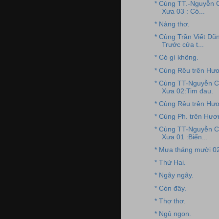
* Cùng TT.-Nguyễn 
Xưa 03 : Có...
* Nàng thơ.
* Cùng Trần Viết Dũ
Trước cửa t...
* Có gì không.
* Cùng Rêu trên Hươ
* Cùng TT-Nguyễn C
Xưa 02:Tim đau.
* Cùng Rêu trên Hươ
* Cùng Ph. trên Hư
* Cùng TT-Nguyễn C
Xưa 01 :Biển...
* Mưa tháng mười 02
* Thứ Hai.
* Ngây ngây.
* Còn đây.
* Thợ thơ.
* Ngủ ngon.