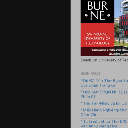
Swinburn University of Te
SINH HOẠT
* Dù Đã Yêu-Thơ Bạch X
Duy,Đoan Trang ca.
* Họp mặt SPQN kh. 11 (
Phần 01
* Thu Tàn-Nhạc và lời C
* Mấy Hàng Nghiêng-Thơ 
Cẩm Văn
* Ta là của nhau-Thơ BX
Vân Anh,Hoàng Hoa.