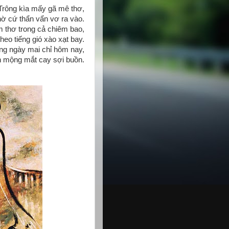
Trông kìa mấy gã mê thơ,
ờ cứ thẩn vẩn vơ ra vào.
m thơ trong cả chiêm bao,
theo tiếng gió xào xạt bay.
ng ngày mai chỉ hôm nay,
 mộng mắt cay sợi buồn.