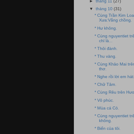
►
tháng 11
(27)
▼
tháng 10
(31)
* Cùng Trần Kim Lo
Xưa:Vắng chồng.
* Hư không.
* Cùng nguyentiet t
chỉ là...
* Thôi đành.
* Thu vàng.
* Cùng Khảo Mai tr
thơ.
* Nghe rồi lời em hát
* Chữ Tâm.
* Cùng Rêu trên Hươ
* Vô phúc.
* Mùa cá Cỏ.
* Cùng nguyentiet t
không.
* Biển của tôi.