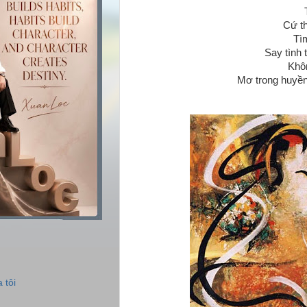
Cứ th
Tì
Say tình 
Khô
Mơ trong huyền
 tôi