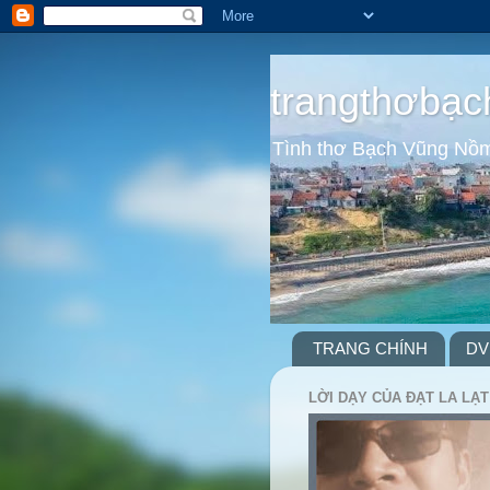
trangthơbạc
Tình thơ Bạch Vũng Nồ
TRANG CHÍNH
DV
LỜI DẠY CỦA ĐẠT LA LẠT