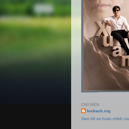
CHỦ BIÊN
locbach.org
Xem hồ sơ hoàn chỉnh của