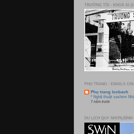
TRƯỜNG TÔI - KHOÁ XI (1
PHỤ TRANG : EMAILS CH
Phụ trang locbach
* Nghệ thuật sashimi Nh
7 năm trước
DU LỊCH QUY NHƠN,BÌNH 