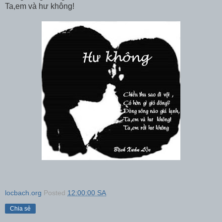
Ta,em và hư không!
locbach.org
Posted
12:00:00 SA
Chia sẻ