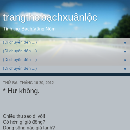
trangthơbạchxuânlộc
Tình thơ Bạch Vũng Nồm
▼
▼
▼
▼
THỨ BA, THÁNG 10 30, 2012
* Hư không.
Chiều thu sao đi vội!
Có hờn gì gió đông?
Dòng sông nào giá lạnh?