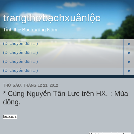
trangthơbạchxuânlộc
Tình thơ Bạch Vũng Nồm
▼
▼
▼
▼
THỨ SÁU, THÁNG 12 21, 2012
* Cùng Nguyễn Tấn Lực trên HX. : Mùa
đông.
locbach: