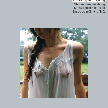
"Anh không về mùa đông,
Như én lượn trời không,
Mù sương mờ giăng lối,
Em bơ vơ môi hồng!"BXL