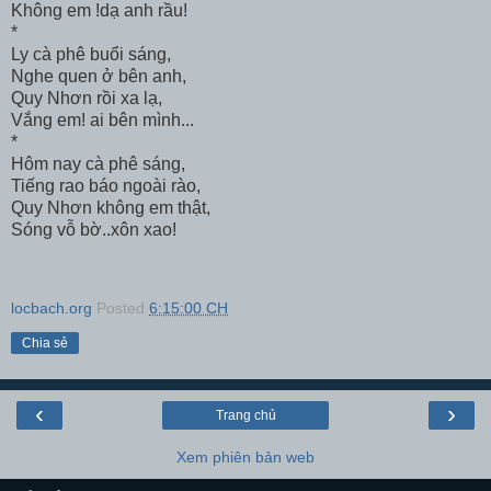
Không em !dạ anh rầu!
*
Ly cà phê buổi sáng,
Nghe quen ở bên anh,
Quy Nhơn rồi xa lạ,
Vắng em! ai bên mình...
*
Hôm nay cà phê sáng,
Tiếng rao báo ngoài rào,
Quy Nhơn không em thật,
Sóng vỗ bờ..xôn xao!
locbach.org
Posted
6:15:00 CH
Chia sẻ
‹
›
Trang chủ
Xem phiên bản web