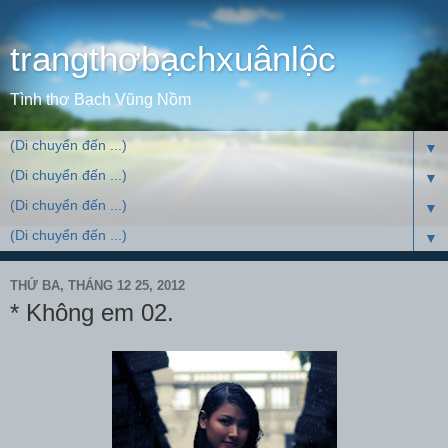
trangthơbạchxuânlộc
Tình thơ Bạch Vũng Nồm
▼
▼
▼
▼
THỨ BA, THÁNG 12 25, 2012
* Không em 02.