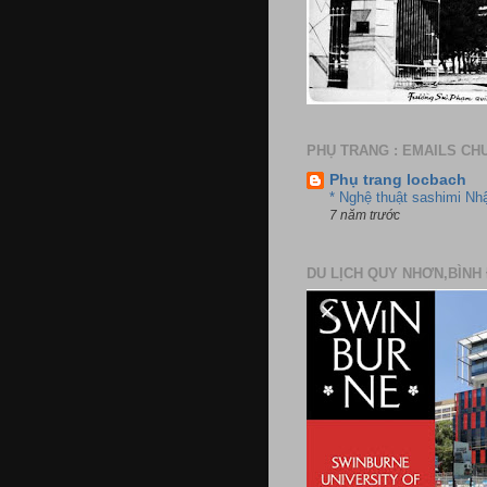
PHỤ TRANG : EMAILS CH
Phụ trang locbach
* Nghệ thuật sashimi Nh
7 năm trước
DU LỊCH QUY NHƠN,BÌNH 