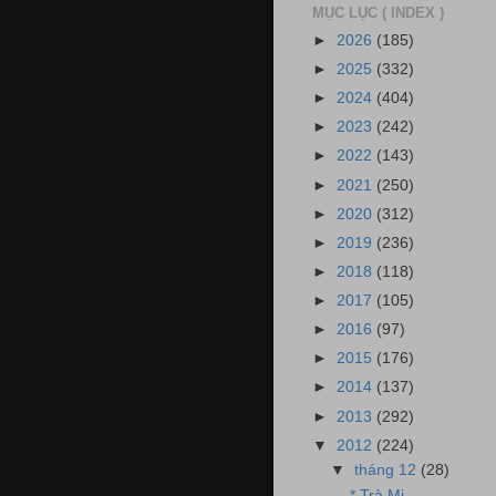
MỤC LỤC ( INDEX )
►
2026
(185)
►
2025
(332)
►
2024
(404)
►
2023
(242)
►
2022
(143)
►
2021
(250)
►
2020
(312)
►
2019
(236)
►
2018
(118)
►
2017
(105)
►
2016
(97)
►
2015
(176)
►
2014
(137)
►
2013
(292)
▼
2012
(224)
▼
tháng 12
(28)
* Trà Mi