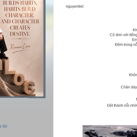
nguyentiet:
Kh
Cô đơn với tiến
Em
Đêm trong nỗ
Khôn
Chăn dày 
Dệt thành nỗi nh
 tôi