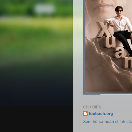
CHỦ BIÊN
locbach.org
Xem hồ sơ hoàn chỉnh của