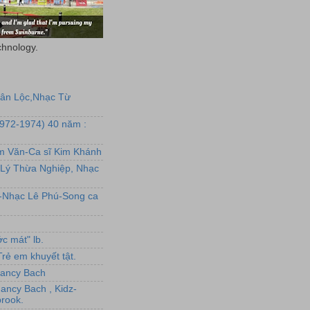
chnology.
uân Lộc,Nhạc Từ
1972-1974) 40 năm :
ẩm Văn-Ca sĩ Kim Khánh
Lý Thừa Nghiệp, Nhạc
L-Nhạc Lê Phú-Song ca
c mát" lb.
rẻ em khuyết tật.
,Nancy Bach
Nancy Bach , Kidz-
rook.