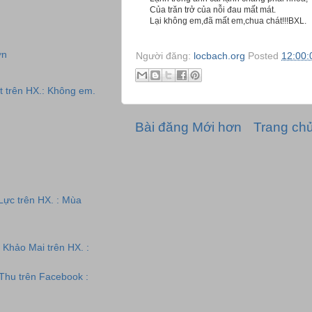
Của trăn trở của nỗi đau mất mát.
Lại không em,đã mất em,chua chát!!!BXL.
ơn
Người đăng:
locbach.org
Posted
12:00:
t trên HX.: Không em.
Bài đăng Mới hơn
Trang ch
ực trên HX. : Mùa
 Khảo Mai trên HX. :
 Thu trên Facebook :