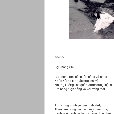
locbach:
Lại không em!
Lại không em! nỗi buồn dâng vô hạng,
Khép đôi mi tìm giấc ngủ thật yên,
Nhưng không sao quên được dáng thật du
Em bỗng hiện bỗng xa vời trong mắt.
Anh cứ ngỡ tình yêu mình đã dứt,
Theo cơn dông gió bấc của chiều qua,
Lạnh trong anh cái lạnh chẳng phai nhòa,