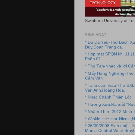
Swinburn University of Te
SINH HOẠT
* Dù Đã Yêu-Thơ Bạch X
Duy,Đoan Trang ca.
* Họp mặt SPQN kh. 11 (
Phần 01
* Thu Tàn-Nhạc và lời C
* Mấy Hàng Nghiêng-Thơ 
Cẩm Văn
* Ta là của nhau-Thơ BX
Vân Anh,Hoàng Hoa.
* Nhạc Chánh Thiện Lộc
* Hương Xưa:Ra mắt "Nướ
* Nhâm Thìn- 2012 Melb-T
* Winkle little star-Nicole
* 26/09/2008 Sinh nhật : 
Mania-Central West-Brayb