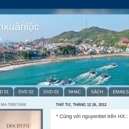
hxuânlộc
m
D 01
DVD 02
DVD 03
NHẠC
SÁCH
EMAILS
 MA-TIBETIAN!
THỨ TƯ, THÁNG 12 26, 2012
* Cùng với nguyentiet trên HX.