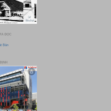
ƯA ĐỌC
ật Bản
ĐỊNH