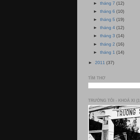
►
tháng 7
(12)
►
tháng 6
(10)
►
tháng 5
(19)
►
tháng 4
(12)
►
tháng 3
(14)
►
tháng 2
(16)
►
tháng 1
(14)
►
2011
(37)
TÌM THƠ
TRƯỜNG TÔI - KHOÁ XI (1