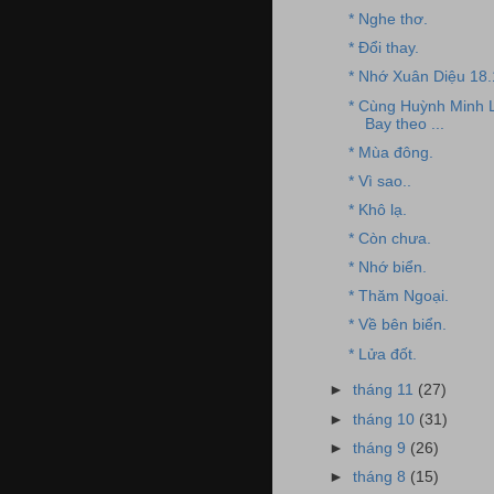
* Nghe thơ.
* Đổi thay.
* Nhớ Xuân Diệu 18.
* Cùng Huỳnh Minh L
Bay theo ...
* Mùa đông.
* Vì sao..
* Khô lạ.
* Còn chưa.
* Nhớ biển.
* Thăm Ngoại.
* Về bên biển.
* Lửa đốt.
►
tháng 11
(27)
►
tháng 10
(31)
►
tháng 9
(26)
►
tháng 8
(15)