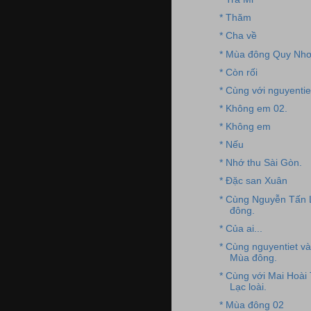
* Thăm
* Cha về
* Mùa đông Quy Nh
* Còn rối
* Cùng với nguyentie
* Không em 02.
* Không em
* Nếu
* Nhớ thu Sài Gòn.
* Đặc san Xuân
* Cùng Nguyễn Tấn L
đông.
* Của ai...
* Cùng nguyentiet và
Mùa đông.
* Cùng với Mai Hoài
Lạc loài.
* Mùa đông 02