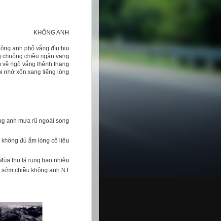
KHÔNG ANH
ông anh phố vắng đìu hiu
g chuông chiều ngân vang
 về ngõ vắng thênh thang
i nhớ xốn xang tiếng lòng
g anh mưa rũ ngoài song
không đủ ấm lòng cô liêu
Mùa thu lá rụng bao nhiêu
ớ sớm chiều không anh.NT