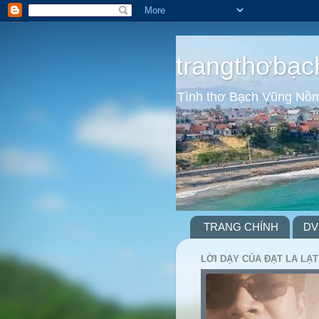
trangthơbạc
Tình thơ Bạch Vũng Nồ
TRANG CHÍNH
DV
LỜI DẠY CỦA ĐẠT LA LẠT