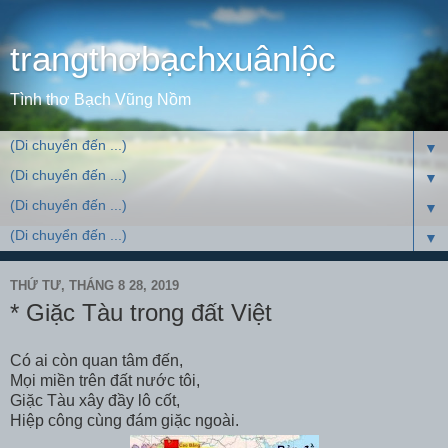
trangthơbạchxuânlộc
Tình thơ Bạch Vũng Nồm
▼
▼
▼
▼
THỨ TƯ, THÁNG 8 28, 2019
* Giặc Tàu trong đất Việt
Có ai còn quan tâm đến,
Mọi miền trên đất nước tôi,
Giặc Tàu xây đầy lô cốt,
Hiệp công cùng đám giặc ngoài.