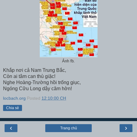
Ảnh fb.
Khắp nơi cả Nam Trung Bắc,
Còn ai tâm can thù giặc!
Nghe Hoàng-Trường hồi trống giục,
Ngóng Cữu Long dậy căm hờn!
locbach.org
Posted
12:10:00 CH
Chia sẻ
‹
›
Trang chủ