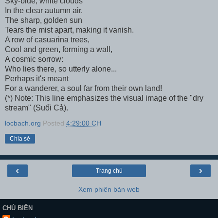
Sky-blue, white clouds
In the clear autumn air.
The sharp, golden sun
Tears the mist apart, making it vanish.
A row of casuarina trees,
Cool and green, forming a wall,
A cosmic sorrow:
Who lies there, so utterly alone...
Perhaps it's meant
For a wanderer, a soul far from their own land!
(*) Note: This line emphasizes the visual image of the "dry
stream" (Suối Cả).
locbach.org
Posted
4:29:00 CH
Chia sẻ
‹
›
Trang chủ
Xem phiên bản web
CHỦ BIÊN