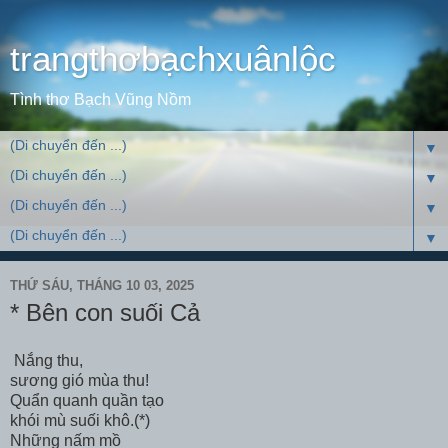
trangthơbạchxuânlộc
Tình thơ Bạch Vũng Nồm
▼
▼
▼
▼
THỨ SÁU, THÁNG 10 03, 2025
* Bên con suối Cả
Nắng thu,
sương gió mùa thu!
Quẩn quanh quần tạo
khói mù suối khô.(*)
Những nấm mồ