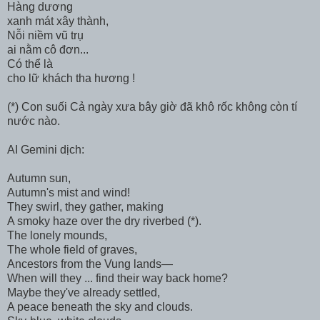
Hàng dương
xanh mát xây thành,
Nỗi niềm vũ trụ
ai nằm cô đơn...
Có thể là
cho lữ khách tha hương !
(*) Con suối Cả ngày xưa bây giờ đã khô rốc không còn tí
nước nào.
AI Gemini dịch:
Autumn sun,
Autumn's mist and wind!
They swirl, they gather, making
A smoky haze over the dry riverbed (*).
The lonely mounds,
The whole field of graves,
Ancestors from the Vung lands—
When will they ... find their way back home?
Maybe they've already settled,
A peace beneath the sky and clouds.