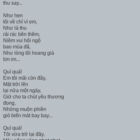
thu say...
Như hẹn
tôi về chỉ vì em,
Như lá thu
rải rác bên thềm,
Niềm vui hội ngộ
bao mùa đã,
Như lòng tôi hoang giá
lịm im...
Quí quá!
Em tôi mãi còn đây,
Mặt trời lên
lại nữa một ngày,
Giữ cho ta chút yêu thương
đọng,
Những muộn phiền
gió biển mát bay bay...
Quí quá!
Tôi vừa trở lại đây,