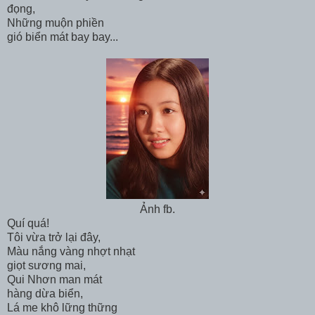
đọng,
Những muộn phiền
gió biển mát bay bay...
Ảnh fb.
Quí quá!
Tôi vừa trở lại đây,
Màu nắng vàng nhợt nhạt
giọt sương mai,
Qui Nhơn man mát
hàng dừa biển,
Lá me khô lững thững