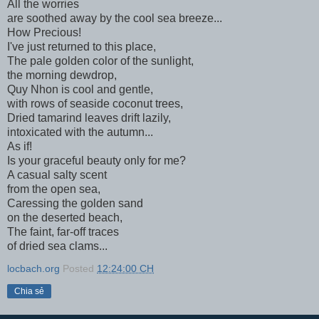
All the worries
are soothed away by the cool sea breeze...
How Precious!
I've just returned to this place,
The pale golden color of the sunlight,
the morning dewdrop,
Quy Nhon is cool and gentle,
with rows of seaside coconut trees,
Dried tamarind leaves drift lazily,
intoxicated with the autumn...
As if!
Is your graceful beauty only for me?
A casual salty scent
from the open sea,
Caressing the golden sand
on the deserted beach,
The faint, far-off traces
of dried sea clams...
locbach.org
Posted
12:24:00 CH
Chia sẻ