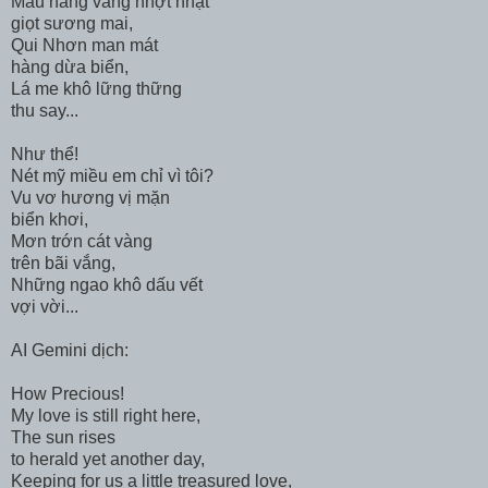
Màu nắng vàng nhợt nhạt
giọt sương mai,
Qui Nhơn man mát
hàng dừa biển,
Lá me khô lững thững
thu say...
Như thể!
Nét mỹ miều em chỉ vì tôi?
Vu vơ hương vị mặn
biển khơi,
Mơn trớn cát vàng
trên bãi vắng,
Những ngao khô dấu vết
vợi vời...
AI Gemini dịch:
How Precious!
My love is still right here,
The sun rises
to herald yet another day,
Keeping for us a little treasured love,