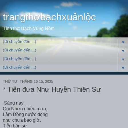
trangthơbạchxuânlộc
Tình thơ Bạch Vũng Nồm
▼
▼
▼
▼
THỨ TƯ, THÁNG 10 15, 2025
* Tiễn đưa Như Huyễn Thiền Sư
Sáng nay
Qui Nhơn nhiều mưa,
Lâm Đồng nước đọng
như chưa bao giờ.
Tiễn bổn sư