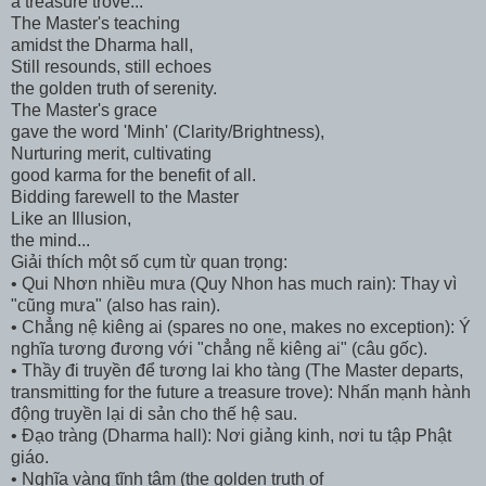
a treasure trove...
The Master's teaching
amidst the Dharma hall,
Still resounds, still echoes
the golden truth of serenity.
The Master's grace
gave the word 'Minh' (Clarity/Brightness),
Nurturing merit, cultivating
good karma for the benefit of all.
Bidding farewell to the Master
Like an Illusion,
the mind...
Giải thích một số cụm từ quan trọng:
• Qui Nhơn nhiều mưa (Quy Nhon has much rain): Thay vì
"cũng mưa" (also has rain).
• Chẳng nệ kiêng ai (spares no one, makes no exception): Ý
nghĩa tương đương với "chẳng nễ kiêng ai" (câu gốc).
• Thầy đi truyền để tương lai kho tàng (The Master departs,
transmitting for the future a treasure trove): Nhấn mạnh hành
động truyền lại di sản cho thế hệ sau.
• Đạo tràng (Dharma hall): Nơi giảng kinh, nơi tu tập Phật
giáo.
• Nghĩa vàng tĩnh tâm (the golden truth of