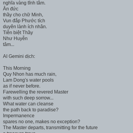
nghĩa vàng tĩnh tâm.
Ân đức
thầy cho chữ Minh,
Vun đắp Phước tích
duyên lành ích nhân.
Tiễn biệt Thầy
Như Huyễn
tâm...
AI Gemini dịch:
This Morning
Quy Nhon has much rain,
Lam Dong's water pools
as if never before.
Farewelling the revered Master
with such deep sorrow...
What water can cleanse
the path back to paradise?
Impermanence
spares no one, makes no exception?
The Master departs, transmitting for the future