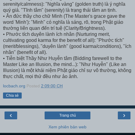
serenity/calmness): "Nghĩa vàng" (golden truth) là ý nghĩa
quý giá. "Tĩnh tâm" (serenity) là trạng thái tâm an tịnh.
• Ân đức thầy cho chữ Minh (The Master's grace gave the
word 'Minh'): "Minh" có nghĩa là sáng, rõ, trong Phật giáo
thường liên quan đến trí tuệ (Clarity/Brightness).
• Phước tích duyên lành ích nhân (Nurturing merit,
cultivating good karma for the benefit of all): "Phước tích"
(merit/blessings), "duyên lành" (good karma/conditions), "ích
nhân" (benefit of all).
• Tiễn biệt Thầy Như Huyễn tâm (Bidding farewell to the
Master Like an Illusion, the mind...): "Như Huyễn" (Like an
Illusion) là một khái niệm Phật giáo chỉ sự vô thường, không
thực chất, mọi thứ đều như ảo ảnh.
locbach.org
Posted
2:09:00 CH
Chia sẻ
‹
›
Trang chủ
Xem phiên bản web