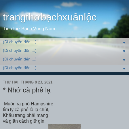
trangthơbạchxuânlộc
Tình thơ Bạch Vũng Nồm
▼
▼
▼
▼
THỨ HAI, THÁNG 8 23, 2021
* Nhớ cà phê lạ
Muốn ra phố Hampshire
tìm ly cà phê là lạ chút,
Khẩu trang phải mang
và giãn cách giữ gìn,