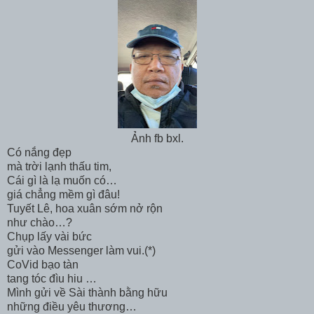
Ảnh fb bxl.
Có nắng đẹp
mà trời lạnh thấu tim,
Cái gì là lạ muốn có…
giá chẳng mềm gì đâu!
Tuyết Lê, hoa xuân sớm nở rộn
như chào…?
Chụp lấy vài bức
gửi vào Messenger làm vui.(*)
CoVid bạo tàn
tang tóc đìu hiu …
Mình gửi về Sài thành bằng hữu
những điều yêu thương…