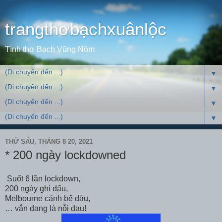
trangthơbạchxuânlộc
Tình thơ Bạch Vũng Nồm
▼
▼
▼
▼
THỨ SÁU, THÁNG 8 20, 2021
* 200 ngày lockdowned
Suốt 6 lần lockdown,
200 ngày ghi dấu,
Melbourne cảnh bể dâu,
… vẫn đang là nỗi đau!