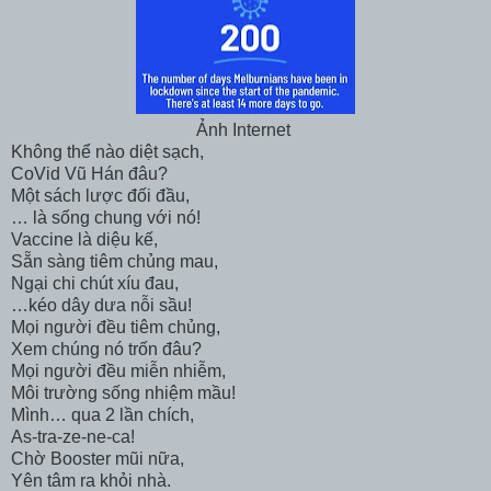
Ảnh Internet
Không thể nào diệt sạch,
CoVid Vũ Hán đâu?
Một sách lược đối đầu,
… là sống chung với nó!
Vaccine là diệu kế,
Sẵn sàng tiêm chủng mau,
Ngại chi chút xíu đau,
…kéo dây dưa nỗi sầu!
Mọi người đều tiêm chủng,
Xem chúng nó trốn đâu?
Mọi người đều miễn nhiễm,
Môi trường sống nhiệm mầu!
Mình… qua 2 lần chích,
As-tra-ze-ne-ca!
Chờ Booster mũi nữa,
Yên tâm ra khỏi nhà.