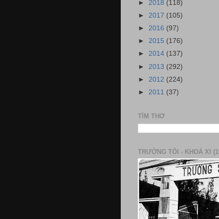
►
2018
(118)
►
2017
(105)
►
2016
(97)
►
2015
(176)
►
2014
(137)
►
2013
(292)
►
2012
(224)
►
2011
(37)
TÌM THƠ
TRƯỜNG TÔI - KHOÁ XI (1