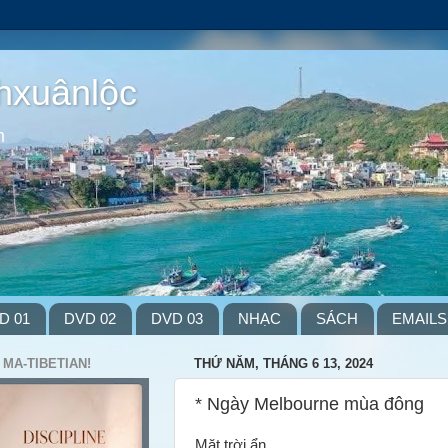
hxuânlộc
m
D 01
DVD 02
DVD 03
NHẠC
SÁCH
EMAILS
 MA-TIBETIAN!
THỨ NĂM, THÁNG 6 13, 2024
* Ngày Melbourne mùa đông
Mặt trời ẩn