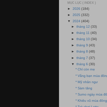
MỤC LỤC ( INDEX )
►
2026
(184)
►
2025
(332)
▼
2024
(404)
►
tháng 12
(33)
►
tháng 11
(40)
►
tháng 10
(34)
►
tháng 9
(43)
►
tháng 8
(48)
►
tháng 7
(37)
▼
tháng 6
(30)
* Chỉ còn mẹ
* Vắng bạn mùa đôn
* Mỹ nhân ngư
* Sàm tăng
* Sumo ngày mùa đ
* Khiêu vũ mùa đông
* Trò chơi Lotto