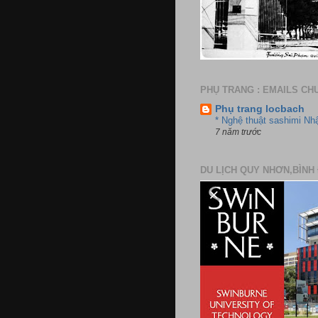
PHỤ TRANG : EMAILS CH
Phụ trang locbach
* Nghệ thuật sashimi Nh
7 năm trước
DU LỊCH QUY NHƠN,BÌNH 