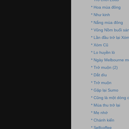
* Hoa mùa đông
* Như kinh
* Nắng mùa đông
* Vũng Nồm buổi sá
* Lần đầu trở lại Xó
* Xóm Cũ
* Lo huyền lò
* Ngày Melbourne m
* Trở muộn (2)
* Dắt dìu
* Trở muộn
* Gặp lại Sumo
* Cũng là một dòng 
* Mùa thu trở lại
* Mẹ nhớ
* Chánh kiến
* Selfcoffee