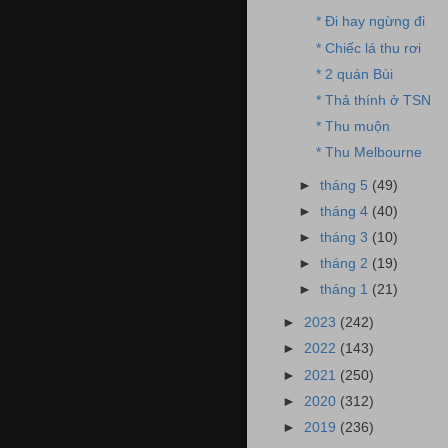
* Đi hay ngừng đi
* Chiếc lá thu rơi
* 2 quán Bùi
* Thả thính ở TSN
* Thu muộn
* Thu Melbourne
►
tháng 5
(49)
►
tháng 4
(40)
►
tháng 3
(10)
►
tháng 2
(19)
►
tháng 1
(21)
►
2023
(242)
►
2022
(143)
►
2021
(250)
►
2020
(312)
►
2019
(236)