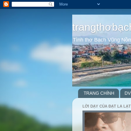
trangthơbạc
Tình thơ Bạch Vũng Nồ
TRANG CHÍNH
DV
LỜI DẠY CỦA ĐẠT LA LẠT