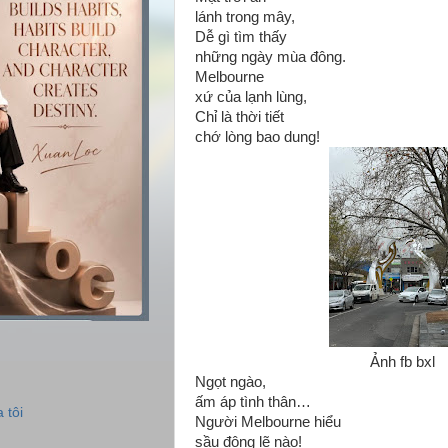
lánh trong mây,
Dễ gì tìm thấy
những ngày mùa đông.
Melbourne
xứ của lạnh lùng,
Chỉ là thời tiết
chớ lòng bao dung!
Ảnh fb bxl
Ngọt ngào,
ấm áp tình thân…
 tôi
Người Melbourne hiểu
sầu đông lẽ nào!