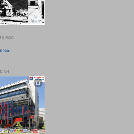
ƯA ĐỌC
ật Bản
ĐỊNH