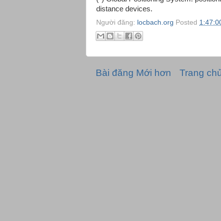
distance devices.
Người đăng:
locbach.org
Posted
1:47:0
Bài đăng Mới hơn
Trang ch