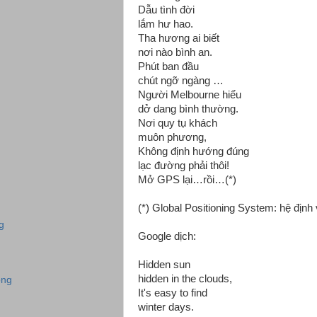
Dẫu tình đời
lắm hư hao.
Tha hương ai biết
nơi nào bình an.
Phút ban đầu
chút ngỡ ngàng …
Người Melbourne hiểu
dở dang bình thường.
Nơi quy tụ khách
muôn phương,
Không định hướng đúng
lạc đường phải thôi!
Mở GPS lại…rồi…(*)
(*) Global Positioning System: hệ định 
g
Google dịch:
Hidden sun
hidden in the clouds,
ông
It's easy to find
winter days.