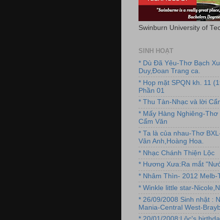
Swinburn University of Te
SINH HOẠT
* Dù Đã Yêu-Thơ Bạch X
Duy,Đoan Trang ca.
* Họp mặt SPQN kh. 11 (
Phần 01
* Thu Tàn-Nhạc và lời C
* Mấy Hàng Nghiêng-Thơ 
Cẩm Văn
* Ta là của nhau-Thơ BX
Vân Anh,Hoàng Hoa.
* Nhạc Chánh Thiện Lộc
* Hương Xưa:Ra mắt "Nướ
* Nhâm Thìn- 2012 Melb-T
* Winkle little star-Nicole
* 26/09/2008 Sinh nhật : 
Mania-Central West-Brayb
* 20/01/2008:Lộc's birthda