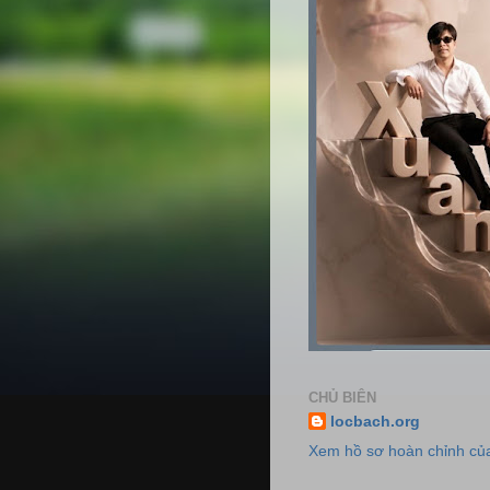
CHỦ BIÊN
locbach.org
Xem hồ sơ hoàn chỉnh của