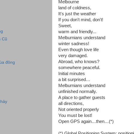
Melbourne
land of coldness,
It's just the weather
If you don't mind, don't!
Sweet,
ng
warm and friendly...
Melburnians understand
m Cũ
winter sadness!
Even though love life
very damaged.
Abroad, who knows?
ùa đông
somewhere peaceful.
Initial minutes
a bit surprised…
Melburnians understand
unfinished normally.
A place to gather guests
chảy
all directions,
Not oriented properly
You must be lost!
Open GPS again…then…(*)
(*) Global Positioning System: positio