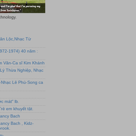
chnology.
uân Lộc,Nhạc Từ
1972-1974) 40 năm :
ẩm Văn-Ca sĩ Kim Khánh
Lý Thừa Nghiệp, Nhạc
L-Nhạc Lê Phú-Song ca
c mát" lb.
rẻ em khuyết tật.
,Nancy Bach
Nancy Bach , Kidz-
rook.
y-