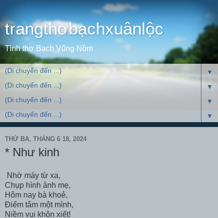
trangthơbạchxuânlộc
Tình thơ Bạch Vũng Nồm
▼
▼
▼
▼
THỨ BA, THÁNG 6 18, 2024
* Như kinh
Nhờ máy từ xa,
Chụp hình ảnh mẹ,
Hôm nay bà khoẻ,
Điểm tâm một mình,
Niềm vui khôn xiết!