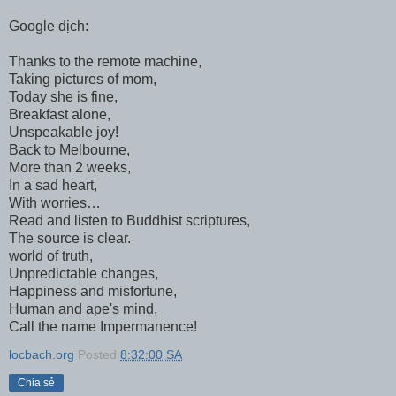
Google dịch:
Thanks to the remote machine,
Taking pictures of mom,
Today she is fine,
Breakfast alone,
Unspeakable joy!
Back to Melbourne,
More than 2 weeks,
In a sad heart,
With worries…
Read and listen to Buddhist scriptures,
The source is clear.
world of truth,
Unpredictable changes,
Happiness and misfortune,
Human and ape's mind,
Call the name Impermanence!
locbach.org
Posted
8:32:00 SA
Chia sẻ