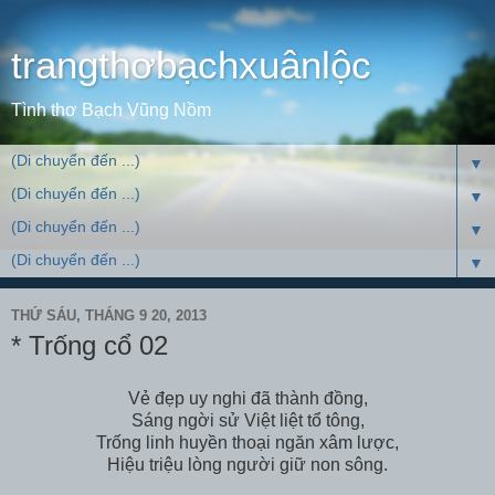
trangthơbạchxuânlộc
Tình thơ Bạch Vũng Nồm
▼
▼
▼
▼
THỨ SÁU, THÁNG 9 20, 2013
* Trống cổ 02
Vẻ đẹp uy nghi đã thành đồng,
Sáng ngời sử Việt liệt tổ tông,
Trống linh huyền thoại ngăn xâm lược,
Hiệu triệu lòng người giữ non sông.