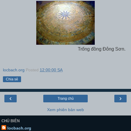
Trống đồng Đông Sơn.
locbach.org
Posted
12:00:00 SA
Chia sẻ
‹
›
Trang chủ
Xem phiên bản web
CHỦ BIÊN
locbach.org