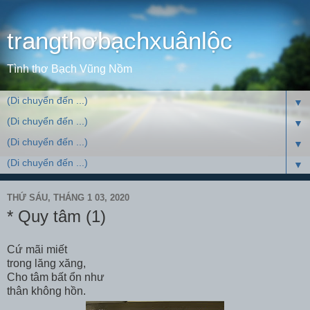
trangthơbạchxuânlộc
Tình thơ Bạch Vũng Nồm
▼
▼
▼
▼
THỨ SÁU, THÁNG 1 03, 2020
* Quy tâm (1)
Cứ mãi miết
trong lăng xăng,
Cho tâm bất ổn như
thân không hồn.