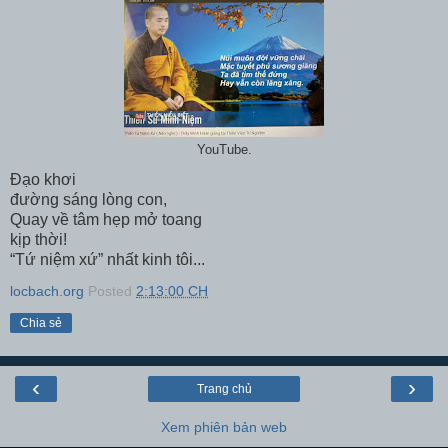
YouTube.
Đạo khơi
đường sáng lòng con,
Quay về tâm hẹp mở toang
kịp thời!
“Tứ niệm xứ” nhất kinh tôi...
locbach.org
Posted
2:13:00 CH
Chia sẻ
‹
›
Trang chủ
Xem phiên bản web