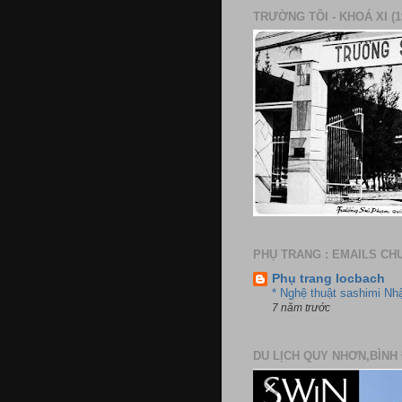
TRƯỜNG TÔI - KHOÁ XI (1
PHỤ TRANG : EMAILS CH
Phụ trang locbach
* Nghệ thuật sashimi Nh
7 năm trước
DU LỊCH QUY NHƠN,BÌNH 