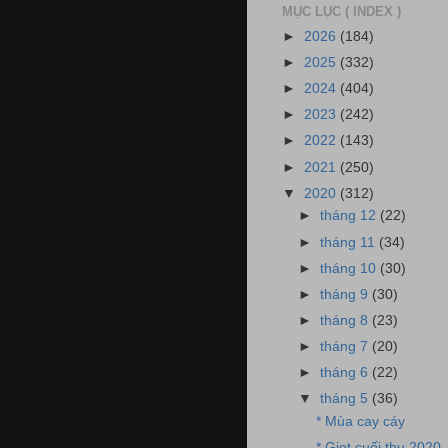
MỤC LỤC ( INDEX )
►
2026
(184)
►
2025
(332)
►
2024
(404)
►
2023
(242)
►
2022
(143)
►
2021
(250)
▼
2020
(312)
►
tháng 12
(22)
►
tháng 11
(34)
►
tháng 10
(30)
►
tháng 9
(30)
►
tháng 8
(23)
►
tháng 7
(20)
►
tháng 6
(22)
▼
tháng 5
(36)
* Mùa cay cáy
* Giọt cuối thu 2020