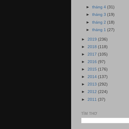
►
tháng 4
(31)
►
tháng 3
(19)
►
tháng 2
(18)
►
tháng 1
(27)
►
2019
(236)
►
2018
(118)
►
2017
(105)
►
2016
(97)
►
2015
(176)
►
2014
(137)
►
2013
(292)
►
2012
(224)
►
2011
(37)
TÌM THƠ