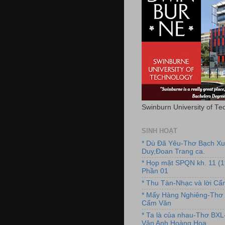
Swinburn University of Te
SINH HOẠT
* Dù Đã Yêu-Thơ Bạch X
Duy,Đoan Trang ca.
* Họp mặt SPQN kh. 11 (
Phần 01
* Thu Tàn-Nhạc và lời C
* Mấy Hàng Nghiêng-Thơ 
Cẩm Văn
* Ta là của nhau-Thơ BX
Vân Anh,Hoàng Hoa.