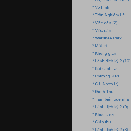
* Vô hình
* Trần Nghiêm Lệ
* Việc dân (2)
* Việc dân
* Werribee Park
* Mất trí
* Không giận
* Lánh dịch kỳ 2 (10)
* Bát canh rau
* Phượng 2020
* Gái Nhơn Lý
* Đánh Tàu
* Tắm biển quê nhà
* Lánh dịch kỳ 2 (9)
* Khóc cười
* Giận thu
* Lánh dịch kỳ 2 (8)