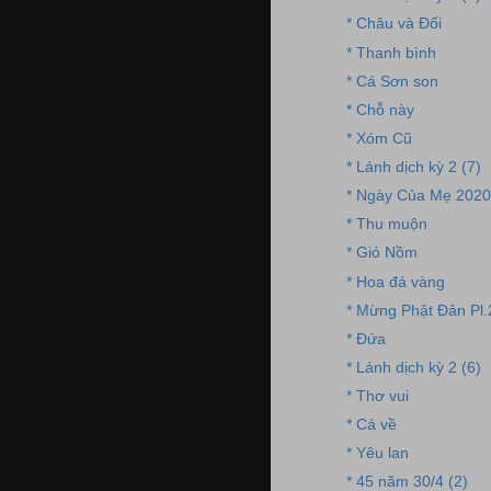
* Châu và Đối
* Thanh bình
* Cá Sơn son
* Chỗ này
* Xóm Cũ
* Lánh dịch kỳ 2 (7)
* Ngày Của Mẹ 2020
* Thu muộn
* Gió Nồm
* Hoa đá vàng
* Mừng Phật Đản Pl
* Đứa
* Lánh dịch kỳ 2 (6)
* Thơ vui
* Cá về
* Yêu lan
* 45 năm 30/4 (2)