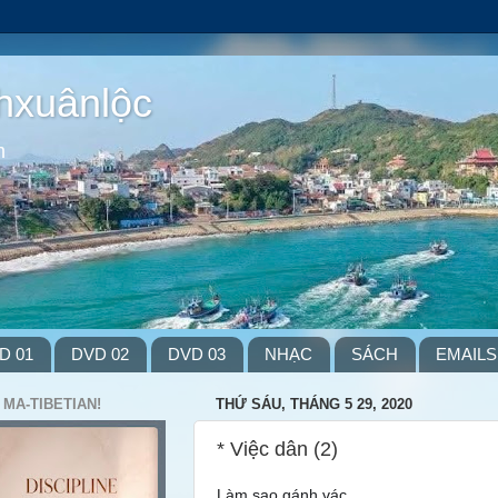
hxuânlộc
m
D 01
DVD 02
DVD 03
NHẠC
SÁCH
EMAILS
 MA-TIBETIAN!
THỨ SÁU, THÁNG 5 29, 2020
* Việc dân (2)
Làm sao gánh vác