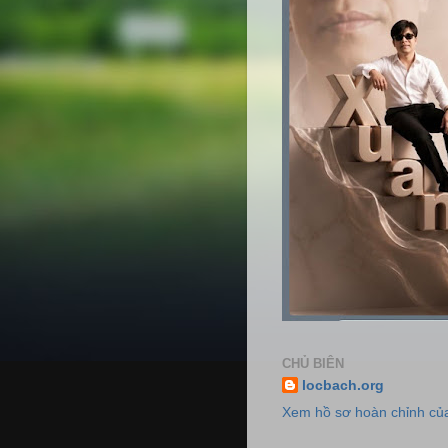
CHỦ BIÊN
locbach.org
Xem hồ sơ hoàn chỉnh của