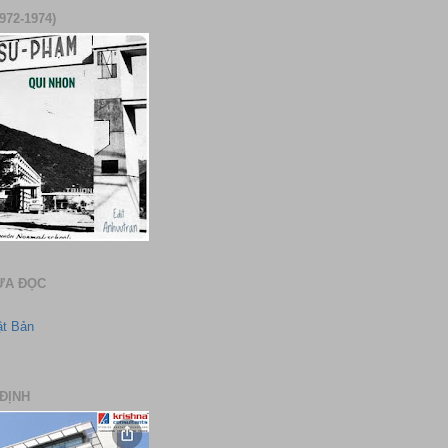
972-1974)
ƯA ĐỌC
ật Bản
ĐỊNH