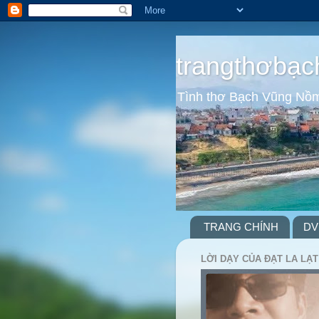
trangthơbạc
Tình thơ Bạch Vũng Nồ
TRANG CHÍNH
DV
LỜI DẠY CỦA ĐẠT LA LẠT