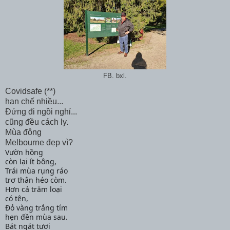
FB. bxl.
Covidsafe (**)
hạn chế nhiều...
Đứng đi ngồi nghỉ...
cũng đều cách ly.
Mùa đông
Melbourne đẹp vì?
Vườn hồng
còn lại ít bông,
Trái mùa rụng ráo
trơ thân héo còm.
Hơn cả trăm loại
có tên,
Đỏ vàng trắng tím
hẹn đền mùa sau.
Bát ngát tươi