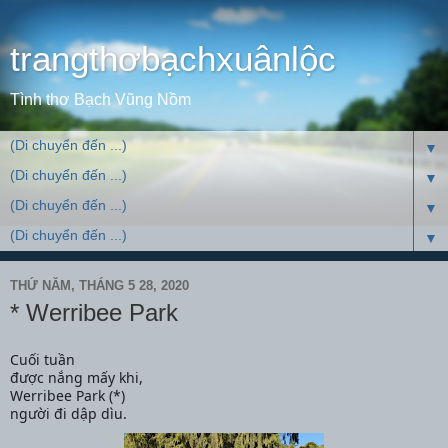
trangthơbạchxuânlộc
Tình thơ Bạch Vũng Nồm
▼
▼
▼
▼
THỨ NĂM, THÁNG 5 28, 2020
* Werribee Park
Cuối tuần
được nắng mấy khi,
Werribee Park (*)
người đi dập dìu.