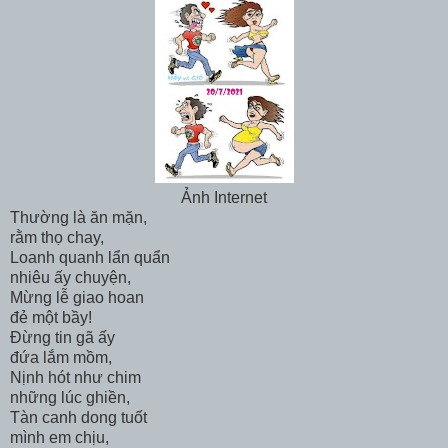
Ảnh Internet
Thường là ăn mặn,
rằm thọ chay,
Loanh quanh lẩn quẩn
nhiêu ấy chuyện,
Mừng lễ giao hoan
đẻ một bầy!
Đừng tin gã ấy
đứa lắm mồm,
Nịnh hót như chim
những lúc ghiền,
Tàn canh dong tuốt
mình em chịu,