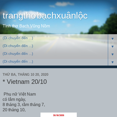
trangthơbạchxuânlộc
Tình thơ Bạch Vũng Nồm
▼
▼
▼
▼
THỨ BA, THÁNG 10 20, 2020
* Vietnam 20/10
Phụ nữ Việt Nam
có lắm ngày,
8 tháng 3, rằm tháng 7,
20 tháng 10,