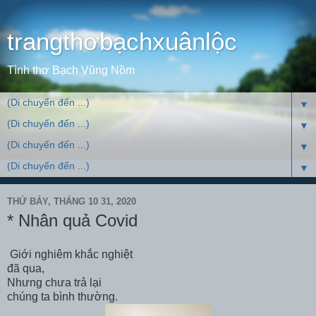
trangthơbạchxuânlộc
Tình thơ Bạch Vũng Nồm
▼
▼
▼
▼
THỨ BẢY, THÁNG 10 31, 2020
* Nhân quả Covid
Giới nghiêm khắc nghiệt
đã qua,
Nhưng chưa trả lại
chúng ta bình thường.