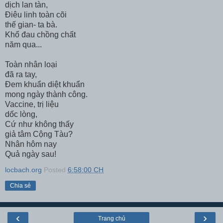
dịch lan tàn,
Điêu linh toàn cõi
thế gian- ta bà.
Khổ đau chồng chất
năm qua...
Toàn nhân loại
đã ra tay,
Đem khuẩn diệt khuẩn
mong ngày thành công.
Vaccine, trị liệu
dốc lòng,
Cứ như không thấy
giả tâm Cộng Tàu?
Nhân hôm nay
Quả ngày sau!
locbach.org
Posted
6:58:00 CH
Chia sẻ
‹
›
Trang chủ