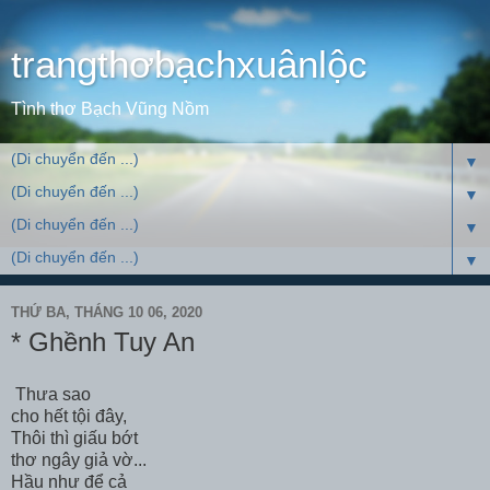
trangthơbạchxuânlộc
Tình thơ Bạch Vũng Nồm
▼
▼
▼
▼
THỨ BA, THÁNG 10 06, 2020
* Ghềnh Tuy An
Thưa sao
cho hết tội đây,
Thôi thì giấu bớt
thơ ngây giả vờ...
Hầu như để cả