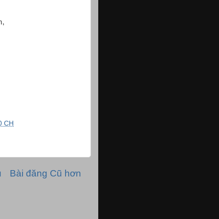
m,
0 CH
ủ
Bài đăng Cũ hơn