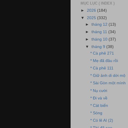
MỤC LỤC ( INDEX )
►
2026
(184)
▼
2025
(332)
►
tháng 12
(13)
►
tháng 11
(34)
►
tháng 10
(37)
▼
tháng 9
(38)
* Cà phê 271
* Mẹ đã đâu rồi
* Cà phê 111
* Giữ ảnh di dời mộ
* Sài Gòn một mình
* Nụ cười
* Đi và về
* Cát biển
* Sóng
* Có lẽ AI (2)
* Thì đã sao...