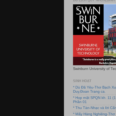
DU LỊCH QUY NHƠN,BÌNH 
Swinburn University of Te
SINH HOẠT
* Dù Đã Yêu-Thơ Bạch X
Duy,Đoan Trang ca.
* Họp mặt SPQN kh. 11 (
Phần 01
* Thu Tàn-Nhạc và lời C
* Mấy Hàng Nghiêng-Thơ 