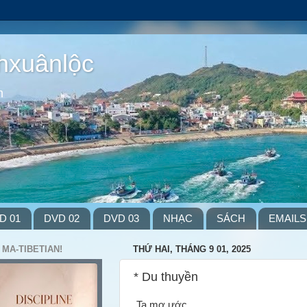
hxuânlộc
m
D 01
DVD 02
DVD 03
NHẠC
SÁCH
EMAILS
 MA-TIBETIAN!
THỨ HAI, THÁNG 9 01, 2025
* Du thuyền
Ta mơ ước