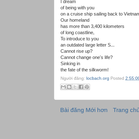
I dream
of being with you
on a cruise ship sailing back to Vietna
Our homeland
has more than 3,400 kilometers
of long coastline,
To introduce to you
an outdated large letter S...
Cannot rise up?
Cannot change one's life?
Sinking in
the fate of the silkworm!
Người đăng:
locbach.org
Posted
2:55:0
Bài đăng Mới hơn
Trang ch