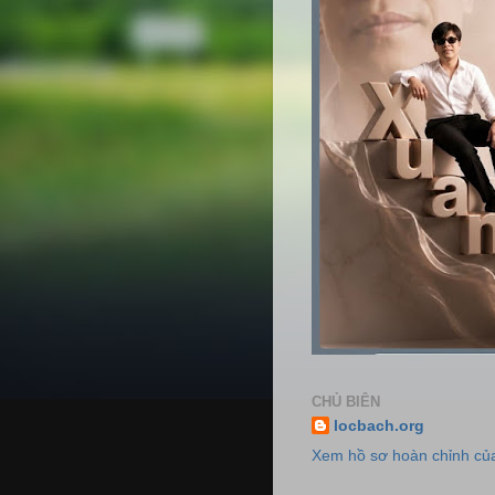
CHỦ BIÊN
locbach.org
Xem hồ sơ hoàn chỉnh của