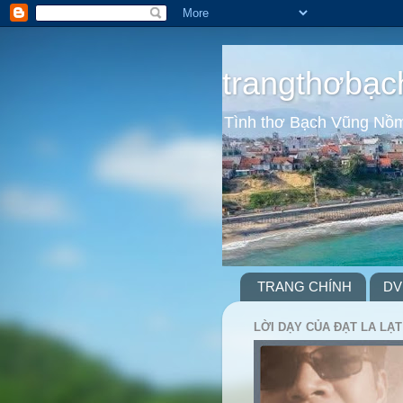
trangthơbạc
Tình thơ Bạch Vũng Nồ
TRANG CHÍNH
DV
LỜI DẠY CỦA ĐẠT LA LẠT