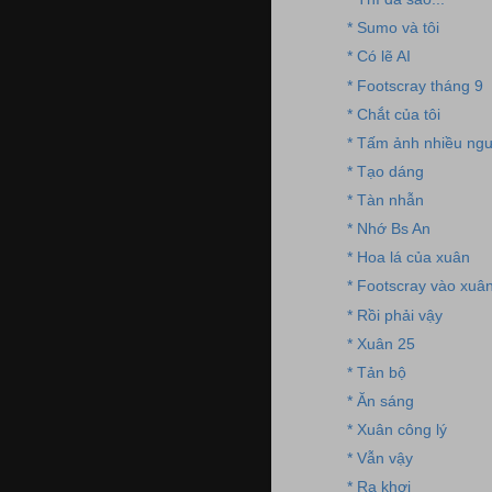
* Sumo và tôi
* Có lẽ AI
* Footscray tháng 9
* Chắt của tôi
* Tấm ảnh nhiều ngư
* Tạo dáng
* Tàn nhẫn
* Nhớ Bs An
* Hoa lá của xuân
* Footscray vào xuâ
* Rồi phải vậy
* Xuân 25
* Tản bộ
* Ăn sáng
* Xuân công lý
* Vẫn vậy
* Ra khơi