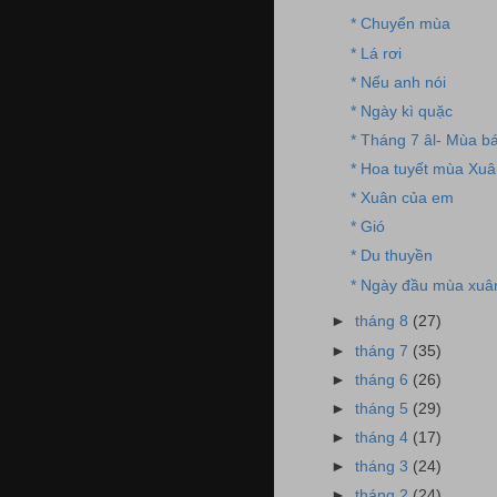
* Chuyển mùa
* Lá rơi
* Nếu anh nói
* Ngày kì quặc
* Tháng 7 âl- Mùa b
* Hoa tuyết mùa Xu
* Xuân của em
* Gió
* Du thuyền
* Ngày đầu mùa xuâ
►
tháng 8
(27)
►
tháng 7
(35)
►
tháng 6
(26)
►
tháng 5
(29)
►
tháng 4
(17)
►
tháng 3
(24)
►
tháng 2
(24)