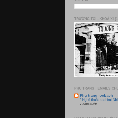
TRƯỜNG TÔI - KHOÁ XI (1
PHỤ TRANG : EMAILS CH
Phụ trang locbach
* Nghệ thuật sashimi Nh
7 năm trước