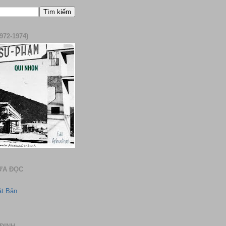
972-1974)
ƯA ĐỌC
ật Bản