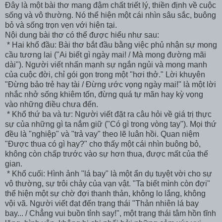
Đây là một bài thơ mang đậm chất triết lý, thiền định về cuộc
sống và vô thường. Nó thể hiện một cái nhìn sâu sắc, buông
bỏ và sống trọn vẹn với hiện tại.
Nội dung bài thơ có thể được hiểu như sau:
* Hai khổ đầu: Bài thơ bắt đầu bằng việc phủ nhận sự mong
cầu tương lai ("Ai biết gì ngày mai! / Mà mong đường mãi
dài"). Người viết nhấn mạnh sự ngắn ngủi và mong manh
của cuộc đời, chỉ gói gọn trong một "hơi thở." Lời khuyên
"Đừng bảo trẻ hay tài / Đừng ước vọng ngày mai!" là một lời
nhắc nhở sống khiêm tốn, đừng quá tự mãn hay kỳ vọng
vào những điều chưa đến.
* Khổ thứ ba và tư: Người viết đặt ra câu hỏi về giá trị thực
sự của những gì ta nắm giữ ("Có gì trong vòng tay"). Mọi thứ
đều là "nghiệp" và "trả vay" theo lẽ luân hồi. Quan niệm
"Được thua có gì hay?" cho thấy một cái nhìn buông bỏ,
không còn chấp trước vào sự hơn thua, được mất của thế
gian.
* Khổ cuối: Hình ảnh "lá bay" là một ẩn dụ tuyệt vời cho sự
vô thường, sự trôi chảy của vạn vật. "Ta biết mình còn đợi"
thể hiện một sự chờ đợi thanh thản, không lo lắng, không
vội vã. Người viết đạt đến trạng thái "Thản nhiên lá bay
bay... / Chẳng vui buồn tỉnh say!", một trạng thái tâm hồn tĩnh