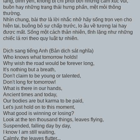
lặng, bình yên, không bị chi phối bởi những cảm xúc vui,
buồn hay những trạng thái hưng phấn, mệt mỏi thông
thường.
Nhìn chung, bài thơ là lời nhắc nhở hãy sống trọn vẹn cho
hiện tại, buông bỏ sự chấp trước, lo âu về tương lai hay
được mất. Sống một cách thản nhiên, tĩnh lặng như những
chiếc lá rơi theo quy luật tự nhiên.
Dịch sang tiếng Anh (Bản dịch sát nghĩa)
Who knows what tomorrow holds!
Why wish the road would be forever long,
It's nothing but a breath,
Don't claim to be young or talented,
Don't long for tomorrow!
What is there in our hands,
Ancient times and today,
Our bodies are but karma to be paid,
Let's just hold on to this moment,
What good is winning or losing?
Look at the ten thousand things, leaves flying,
Suspended, falling day by day,
I know I am still waiting,
Calmly, the leaves flutter...