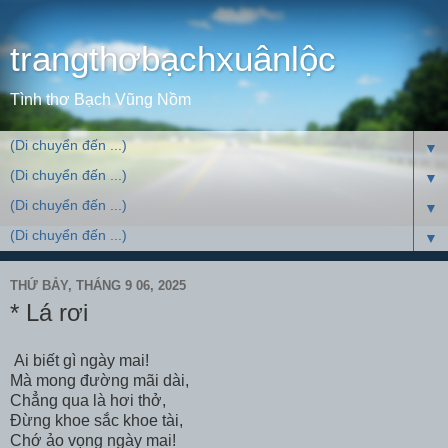
trangthơbạchxuânlộc
Tình thơ Bạch Vũng Nồm
▼
▼
▼
▼
THỨ BẢY, THÁNG 9 06, 2025
* Lá rơi
Ai biết gì ngày mai!
Mà mong đường mãi dài,
Chẳng qua là hơi thở,
Đừng khoe sắc khoe tài,
Chớ ảo vọng ngày mai!