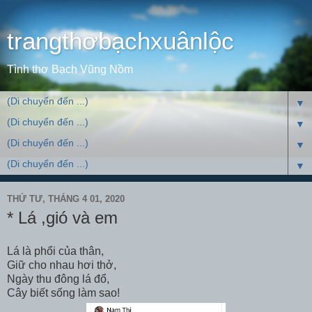
trangthơbạchxuânlộc
Tình thơ Bạch Vũng Nồm
▼
▼
▼
▼
THỨ TƯ, THÁNG 4 01, 2020
* Lá ,gió và em
Lá là phổi của thân,
Giữ cho nhau hơi thở,
Ngày thu đông lá đổ,
Cây biết sống làm sao!