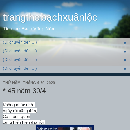
trangthơbạchxuânlộc
Tình thơ Bạch Vũng Nồm
▼
▼
▼
▼
THỨ NĂM, THÁNG 4 30, 2020
* 45 năm 30/4
Không nhắc nhở
ngày rồi cũng đến,
Có muốn quên
cũng hiển hiện đây rồi,