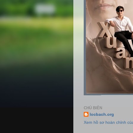
CHỦ BIÊN
locbach.org
Xem hồ sơ hoàn chỉnh của