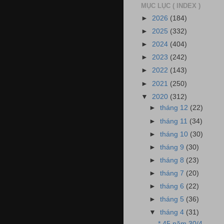
MỤC LỤC ( INDEX )
►
2026
(184)
►
2025
(332)
►
2024
(404)
►
2023
(242)
►
2022
(143)
►
2021
(250)
▼
2020
(312)
►
tháng 12
(22)
►
tháng 11
(34)
►
tháng 10
(30)
►
tháng 9
(30)
►
tháng 8
(23)
►
tháng 7
(20)
►
tháng 6
(22)
►
tháng 5
(36)
▼
tháng 4
(31)
* 45 năm 30/4