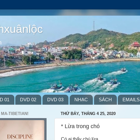
hxuânlộc
m
D 01
DVD 02
DVD 03
NHẠC
SÁCH
EMAILS
 MA-TIBETIAN!
THỨ BẢY, THÁNG 4 25, 2020
* Lừa trong chó
Có ai thấy chú lừa