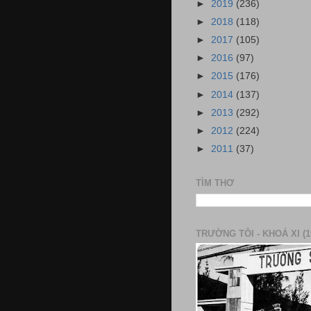
►
2019
(236)
►
2018
(118)
►
2017
(105)
►
2016
(97)
►
2015
(176)
►
2014
(137)
►
2013
(292)
►
2012
(224)
►
2011
(37)
TÌM THƠ
TRƯỜNG TÔI - KHOÁ XI (1