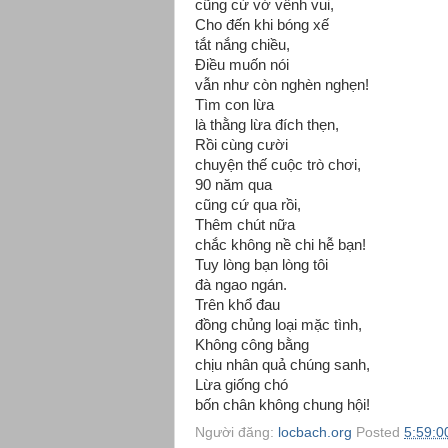
cũng cứ vớ vênh vui,
Cho đến khi bóng xế
tắt nắng chiều,
Điều muốn nói
vẫn như còn nghèn nghẹn!
Tìm con lừa
là thằng lừa đích thẹn,
Rồi cùng cười
chuyện thế cuộc trò chơi,
90 năm qua
cũng cứ qua rồi,
Thêm chút nữa
chắc không nề chi hễ bạn!
Tuy lòng bạn lòng tôi
đà ngao ngán.
Trên khổ đau
đồng chủng loại mặc tình,
Không công bằng
chịu nhân quả chúng sanh,
Lừa giống chó
bốn chân không chung hội!
Người đăng:
locbach.org
Posted
5:59:0