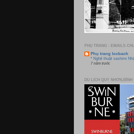
PHỤ TRANG : EMAILS CH
Phụ trang locbach
* Nghệ thuật sashimi Nh
7 năm trước
DU LỊCH QUY NHƠN,BÌNH 