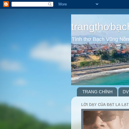
trangthơbạc
Tình thơ Bạch Vũng Nồ
TRANG CHÍNH
DV
LỜI DẠY CỦA ĐẠT LA LẠT