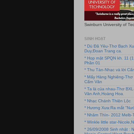
Swinburn University of Te
SINH HOẠT
* Dù Đã Yêu-Thơ Bạch X
Duy,Đoan Trang ca.
* Họp mặt SPQN kh. 11 (
Phần 01
* Thu Tàn-Nhạc và lời C
* Mấy Hàng Nghiêng-Thơ 
Cẩm Văn
* Ta là của nhau-Thơ BX
Vân Anh,Hoàng Hoa.
* Nhạc Chánh Thiện Lộc
* Hương Xưa:Ra mắt "Nướ
* Nhâm Thìn- 2012 Melb-T
* Winkle little star-Nicole
* 26/09/2008 Sinh nhật : 