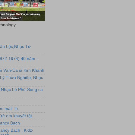
chnology.
uân Lộc,Nhạc Từ
1972-1974) 40 năm :
ẩm Văn-Ca sĩ Kim Khánh
Lý Thừa Nghiệp, Nhạc
L-Nhạc Lê Phú-Song ca
c mát" lb.
rẻ em khuyết tật.
,Nancy Bach
Nancy Bach , Kidz-