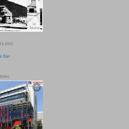
ƯA ĐỌC
ật Bản
ĐỊNH