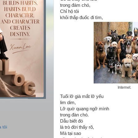
trong đám chó,
Chỉ hộ tôi
khỏi thắp đuốc đi tìm,
Internet.
Tuổi lỡ già mắt lỡ yếu
lim dim,
Lỡ quờ quạng ngỡ mình
trong đàn chó.
Dẫu biết đó
 tôi
là trò đời thấy rõ,
Mà tại sao