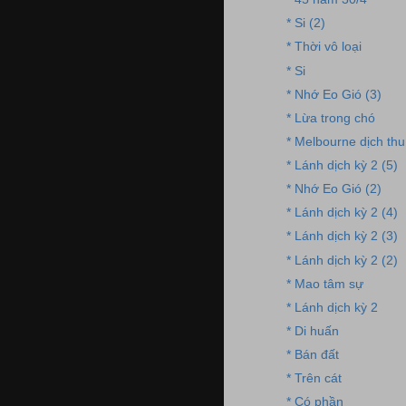
* Si (2)
* Thời vô loại
* Si
* Nhớ Eo Gió (3)
* Lừa trong chó
* Melbourne dịch thu
* Lánh dịch kỳ 2 (5)
* Nhớ Eo Gió (2)
* Lánh dịch kỳ 2 (4)
* Lánh dịch kỳ 2 (3)
* Lánh dịch kỳ 2 (2)
* Mao tâm sự
* Lánh dịch kỳ 2
* Di huấn
* Bán đất
* Trên cát
* Có phần