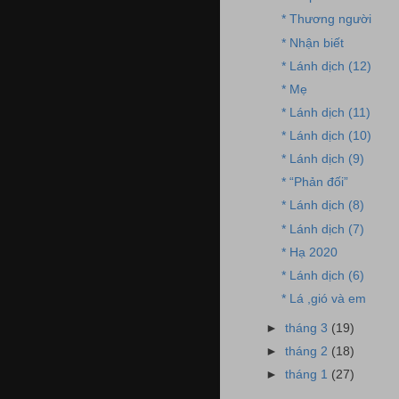
* Thương người
* Nhận biết
* Lánh dịch (12)
* Mẹ
* Lánh dịch (11)
* Lánh dịch (10)
* Lánh dịch (9)
* “Phản đối”
* Lánh dịch (8)
* Lánh dịch (7)
* Hạ 2020
* Lánh dịch (6)
* Lá ,gió và em
►
tháng 3
(19)
►
tháng 2
(18)
►
tháng 1
(27)