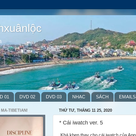
hxuânlộc
m
D 01
DVD 02
DVD 03
NHẠC
SÁCH
EMAILS
 MA-TIBETIAN!
THỨ TƯ, THÁNG 11 25, 2020
* Cái iwatch ver. 5
Khá khen thay cho cái iwatch của App