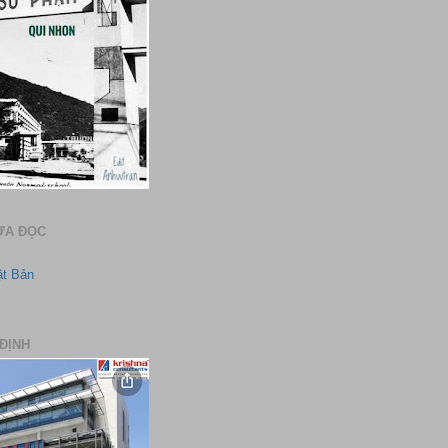
ƯA ĐỌC
ật Bản
ĐỊNH