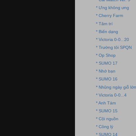
* Ưng không ưng
* Cherry Farm
* Tâm trí
* Biến dạng
* Victoria 0-0...20
* Trường tôi SPQN
* Op Shop
* SUMO 17
* Nhớ bạn
* SUMO 16
* Nhũng ngày giỗ lớ
* Victoria 0-0...4
* Anh Tám
* SUMO 15
* Cội nguồn
* Công lý
* SUMO 14