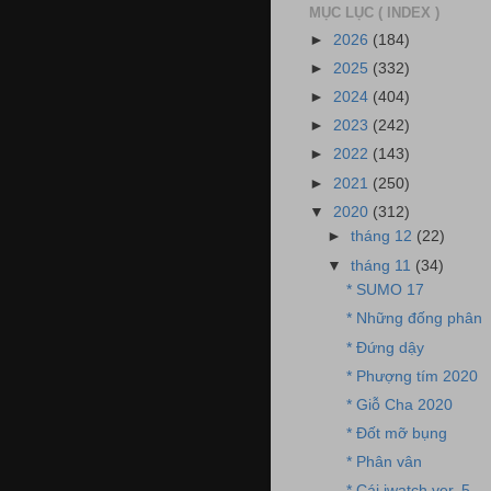
MỤC LỤC ( INDEX )
►
2026
(184)
►
2025
(332)
►
2024
(404)
►
2023
(242)
►
2022
(143)
►
2021
(250)
▼
2020
(312)
►
tháng 12
(22)
▼
tháng 11
(34)
* SUMO 17
* Những đống phân
* Đứng dậy
* Phượng tím 2020
* Giỗ Cha 2020
* Đốt mỡ bụng
* Phân vân
* Cái iwatch ver. 5