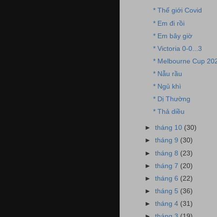
* Thế giới Covid
* Em đi rồi
* Em bây giờ
* Victoria 0-0...3
* Melbourne Cup 20
* Nẫu rầu
* Ngủ khì
* Dị Thường
* Thả diều
►
tháng 10
(30)
►
tháng 9
(30)
►
tháng 8
(23)
►
tháng 7
(20)
►
tháng 6
(22)
►
tháng 5
(36)
►
tháng 4
(31)
►
tháng 3
(19)