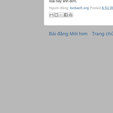
loại này linh đơn.
Người đăng:
locbach.org
Posted
6:51:0
Bài đăng Mới hơn
Trang ch