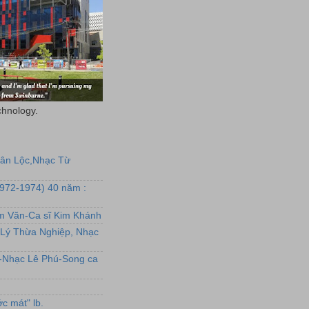
chnology.
uân Lộc,Nhạc Từ
1972-1974) 40 năm :
ẩm Văn-Ca sĩ Kim Khánh
Lý Thừa Nghiệp, Nhạc
L-Nhạc Lê Phú-Song ca
c mát" lb.