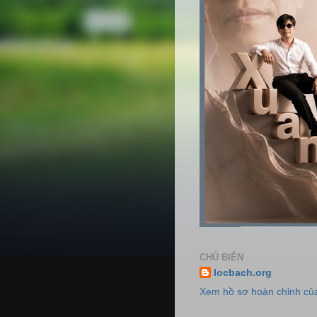
CHỦ BIÊN
locbach.org
Xem hồ sơ hoàn chỉnh của