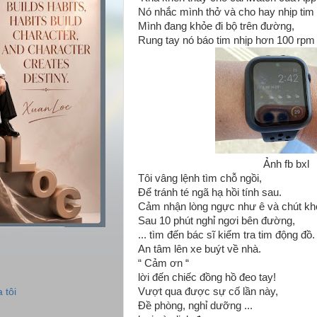
Nó nhắc mình thở và cho hay nhịp tim
Mình đang khỏe đi bộ trên đường,
Rung tay nó báo tim nhịp hơn 100 rpm 
Ảnh fb bxl
Tôi vâng lệnh tìm chỗ ngồi,
Để tránh té ngã hạ hồi tính sau.
Cảm nhận lòng ngực như ê và chút khó
Sau 10 phút nghỉ ngơi bên đường,
... tìm đến bác sĩ kiểm tra tim động đồ.
An tâm lên xe buýt về nhà.
“ Cảm ơn “
lời đến chiếc đồng hồ đeo tay!
Vượt qua được sự cố lần này,
 tôi
Đề phòng, nghỉ dưỡng ...