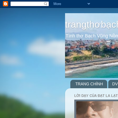
trangthơbạc
Tình thơ Bạch Vũng Nồ
TRANG CHÍNH
DV
LỜI DẠY CỦA ĐẠT LA LẠT