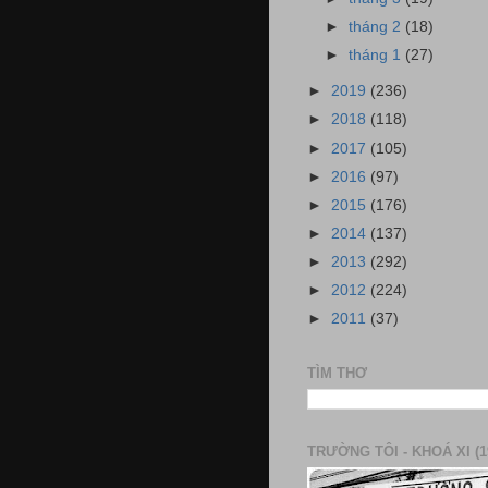
►
tháng 2
(18)
►
tháng 1
(27)
►
2019
(236)
►
2018
(118)
►
2017
(105)
►
2016
(97)
►
2015
(176)
►
2014
(137)
►
2013
(292)
►
2012
(224)
►
2011
(37)
TÌM THƠ
TRƯỜNG TÔI - KHOÁ XI (1