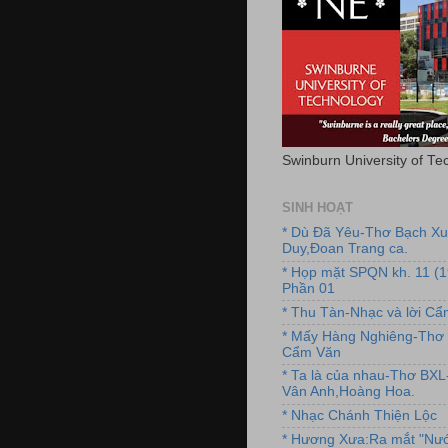
Swinburn University of Te
SINH HOẠT
* Dù Đã Yêu-Thơ Bạch X
Duy,Đoan Trang ca.
* Họp mặt SPQN kh. 11 (
Phần 01
* Thu Tàn-Nhạc và lời C
* Mấy Hàng Nghiêng-Thơ 
Cẩm Văn
* Ta là của nhau-Thơ BX
Vân Anh,Hoàng Hoa.
* Nhạc Chánh Thiện Lộc
* Hương Xưa:Ra mắt "Nướ