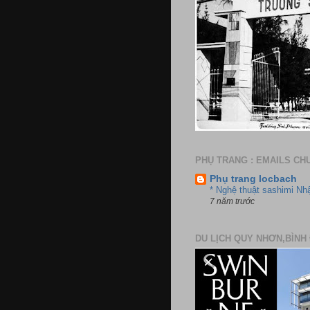
PHỤ TRANG : EMAILS CH
Phụ trang locbach
* Nghệ thuật sashimi Nh
7 năm trước
DU LỊCH QUY NHƠN,BÌNH 