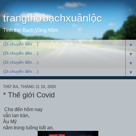
trangthơbạchxuânlộc
Tình thơ Bạch Vũng Nồm
▼
▼
▼
▼
THỨ BA, THÁNG 11 10, 2020
* Thế giới Covid
Cho đến hôm nay
vẫn lan tràn,
Âu Mỹ
nằm trong luồng bất an,