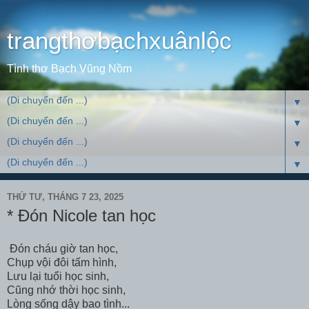
trangthơbạchxuânlộc
Tình thơ Bạch Vũng Nồm
▼
▼
▼
▼
THỨ TƯ, THÁNG 7 23, 2025
* Đón Nicole tan học
Đón cháu giờ tan học,
Chụp vội đôi tấm hình,
Lưu lại tuổi học sinh,
Cũng nhớ thời học sinh,
Lòng sống dậy bao tình...