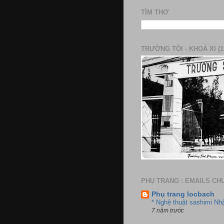
TÌM THƠ
TRƯỜNG TÔI - KHOÁ XI (1
PHỤ TRANG : EMAILS CH
Phụ trang locbach
* Nghệ thuật sashimi Nh
7 năm trước