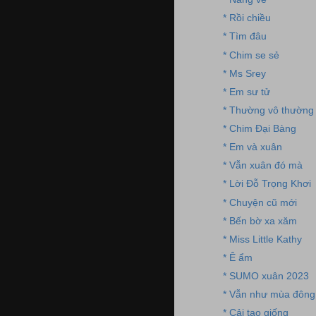
* Rồi chiều
* Tìm đâu
* Chim se sẻ
* Ms Srey
* Em sư tử
* Thường vô thường
* Chim Đại Bàng
* Em và xuân
* Vẫn xuân đó mà
* Lời Đỗ Trọng Khơi
* Chuyện cũ mới
* Bến bờ xa xăm
* Miss Little Kathy
* Ê ẩm
* SUMO xuân 2023
* Vẫn như mùa đông
* Cải tạo giống