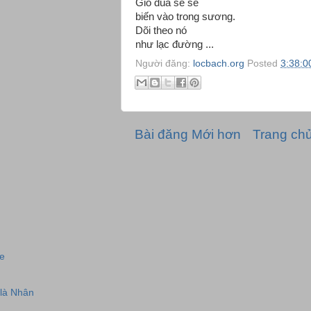
Gió đùa se sẻ
biến vào trong sương.
Dõi theo nó
như lạc đường ...
Người đăng:
locbach.org
Posted
3:38:0
Bài đăng Mới hơn
Trang ch
ne
 là Nhân