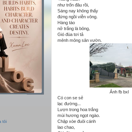
như trốn đâu rồi,
Sáng nay không thấy
đứng ngồi viễn vông.
Hàng táo
nở trắng là bông,
Gió đùa tơi tả
mênh mông sân vườn.
Ảnh fb bxl
Có con se sẻ
lạc đường...
Lượn trong hoa trắng
mùi hương ngọt ngào.
Chập xòe đuôi cánh
 tôi
lao chao,