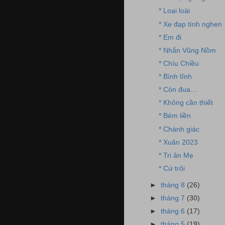
* Loại loài
* Xe đạp tình nghen
* Em đi
* Nhắn Vũng Nồm
* Chìu Chiều
* Bình tĩnh
* Còn đua…
* Không cần thiết
* Bẻm liền
* Chánh giác
* Xuân 2023
* Tri ân Mẹ
* Cứ trôi
►
tháng 8
(26)
►
tháng 7
(30)
►
tháng 6
(17)
►
tháng 5
(19)