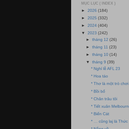
MỤC LỤC ( INDEX )
►
2026
(184)
►
2025
(332)
►
2024
(404)
▼
2023
(242)
►
tháng 12
(26)
►
tháng 11
(23)
►
tháng 10
(14)
▼
tháng 9
(39)
* Nghỉ lễ AFL 23
* Hoa táo
* Thơ là một trò chơi
* Bồi bổ
* Chăn trâu tôi
* Tiết xuân Melbour
* Biển Cát
* … cũng laj là Thức
* Nắng về