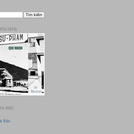
972-1974)
ƯA ĐỌC
ật Bản