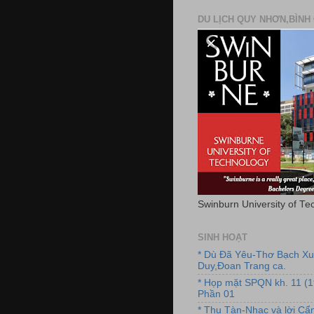
DU LỊCH QUY NHƠN,BÌNH 
Swinburn University of Te
SINH HOẠT
* Dù Đã Yêu-Thơ Bạch X
Duy,Đoan Trang ca.
* Họp mặt SPQN kh. 11 (
Phần 01
* Thu Tàn-Nhạc và lời C