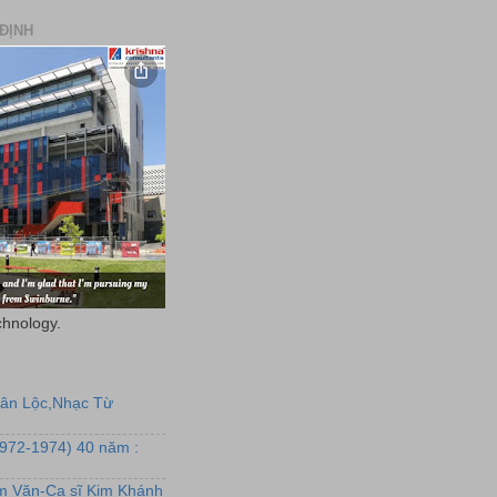
ĐỊNH
chnology.
uân Lộc,Nhạc Từ
1972-1974) 40 năm :
ẩm Văn-Ca sĩ Kim Khánh