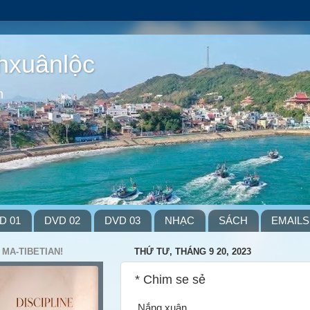
hxuânlộc
m
D 01
DVD 02
DVD 03
NHẠC
SÁCH
EMAILS
 MA-TIBETIAN!
THỨ TƯ, THÁNG 9 20, 2023
* Chim se sẻ
Nắng xuân