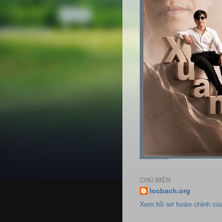
CHỦ BIÊN
locbach.org
Xem hồ sơ hoàn chỉnh của