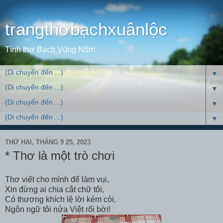
trangthơbạchxuânlộc
Tình thơ Bạch Vũng Nồm
▼
▼
▼
▼
THỨ HAI, THÁNG 9 25, 2023
* Thơ là một trò chơi
Thơ viết cho mình để làm vui,
Xin đừng ai chia cắt chữ tôi,
Có thương khích lệ lời kém cỏi,
Ngôn ngữ tôi nửa Việt rối bời!